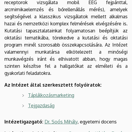
receptorok vizsgálata mobil EEG fejpánttal,
arcmimikaelemzés és bőrellenállás mérés), amelyek
segítségével a klasszikus vizsgálatok mellett alkalmas
hazai és nemzetközi komplex felmérések elvégzésére is.
Kutatási tapasztalatainkat folyamatosan beépítjük az
oktatási tematikába, törekedve a kutatási és oktatási
program minél szorosabb összekapcsolására. Az Intézet
valamennyi munkatársa elkötelezett a minőségi
munkavégzés iránt és elhivatott abban, hogy magas
szinten készítse fel a hallgatókat az elméleti és a
gyakorlati feladatokra.
Az Intézet által szerkesztett folyóiratok:
Táplálkozásmarketing
Tejgazdaság
Intézetigazgató:
Dr. Soós Mihály
, egyetemi docens