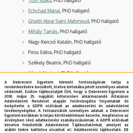
Tóth Ildikó
, PhD hallgató
Echchad Manal
, PhD hallgató
Ghaith Abrar Sami Mahmoud
, PhD hallgató
Mihály Tamás
, PhD hallgató
Nagy-Kercsó Katalin, PhD hallgató
Piros Edina, PhD hallgató
Székely Beatrix, PhD hallgató
Váradi Norbert
, PhD hallgató
A Debreceni Egyetem kiemelt fontosságúnak tartja a
Bárczi Bence
, PhD hallgató
rendelkezésére bocsátott, illetve birtokába jutott személyes adatok
védelmét. Ezúton tájékoztatjuk Önt, hogy a Debreceni Egyetem a
Berencsi Alexa
, PhD hallgató
2018. május 25. napjától kötelezően alkalmazandó Általános
Adatvédelmi Rendelet alapján felülvizsgálta folyamatait és
Nagy Fruzsina
, PhD hallgató
beépítette a GDPR előírásait az adatkezelési és adatvédelmi
tevékenységébe. A felhasználók személyes adatait a Debreceni
Rácz Adél, PhD hallgató
Egyetem korábban is teljes körültekintéssel kezelte, megfelelve az
érvényben lévő adatkezelési szabályozásoknak. A GDPR előírásait
Boros Henrietta Mónika, PhD hallgató
követve frissítettük Adatvédelmi Tájékoztatónkat, amelyet az
alábbi linkre kattintva olvashat el:
Adatkezelési tájékoztató.
DE