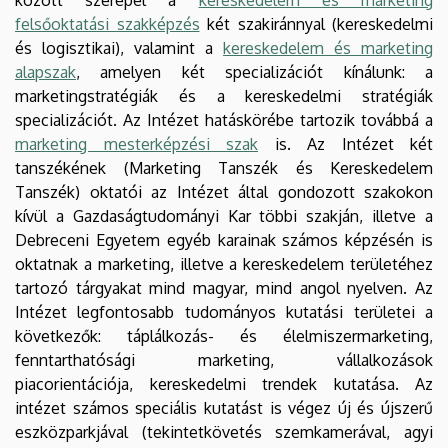
felsőoktatási szakképzés
két szakiránnyal (kereskedelmi
és logisztikai), valamint a
kereskedelem és marketing
alapszak
, amelyen két specializációt kínálunk: a
marketingstratégiák és a kereskedelmi stratégiák
specializációt. Az Intézet hatáskörébe tartozik továbbá a
marketing mesterképzési szak
is. Az Intézet két
tanszékének (Marketing Tanszék és Kereskedelem
Tanszék) oktatói az Intézet által gondozott szakokon
kívül a Gazdaságtudományi Kar többi szakján, illetve a
Debreceni Egyetem egyéb karainak számos képzésén is
oktatnak a marketing, illetve a kereskedelem területéhez
tartozó tárgyakat mind magyar, mind angol nyelven. Az
Intézet legfontosabb tudományos kutatási területei a
következők: táplálkozás- és élelmiszermarketing,
fenntarthatósági marketing, vállalkozások
piacorientációja, kereskedelmi trendek kutatása. Az
intézet számos speciális kutatást is végez új és újszerű
eszközparkjával (tekintetkövetés szemkamerával, agyi