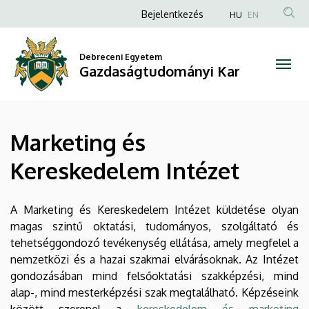
Marketing
Ugrás
Anonim
Bejelentkezés
HU
EN
a
Felhasználói
és
tartalomra
fiók
Debreceni Egyetem
Kereskedelem
Gazdaságtudományi Kar
menüje
Intézet
|
Marketing és
Gazdaságtudományi
Kereskedelem Intézet
Kar
A Marketing és Kereskedelem Intézet küldetése olyan
magas szintű oktatási, tudományos, szolgáltató és
tehetséggondozó tevékenység ellátása, amely megfelel a
nemzetközi és a hazai szakmai elvárásoknak. Az Intézet
gondozásában mind felsőoktatási szakképzési, mind
alap-, mind mesterképzési szak megtalálható. Képzéseink
között szerepel a
kereskedelem és marketing