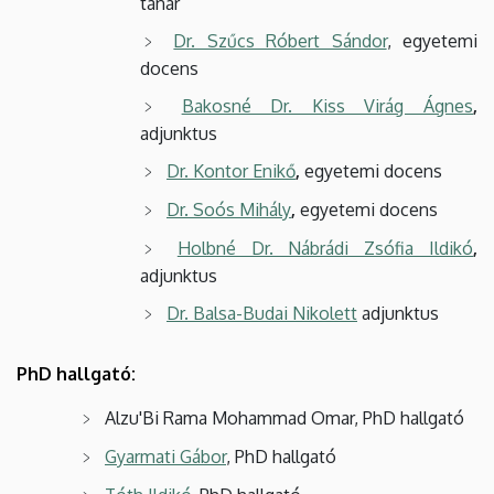
tanár
Dr. Szűcs Róbert Sándor
, egyetemi
docens
Bakosné Dr. Kiss Virág Ágnes
,
adjunktus
Dr. Kontor Enikő
,
egyetemi docens
Dr. Soós Mihály
,
egyetemi docens
Holbné Dr. Nábrádi Zsófia Ildikó
,
adjunktus
Dr. Balsa-Budai Nikolett
adjunktus
PhD hallgató:
Alzu'Bi Rama Mohammad Omar, PhD hallgató
Gyarmati Gábor
, PhD hallgató