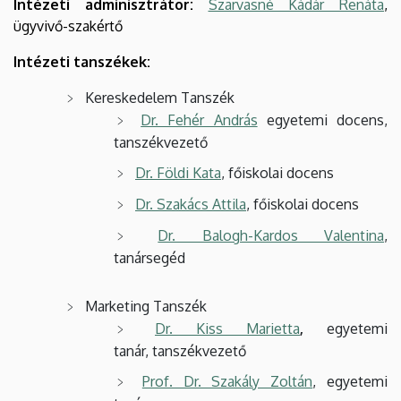
Intézeti adminisztrátor:
Szarvasné Kádár Renáta
,
ügyvivő-szakértő
Intézeti tanszékek:
Kereskedelem Tanszék
Dr. Fehér András
egyetemi docens,
tanszékvezető
Dr. Földi Kata
, főiskolai docens
Dr. Szakács Attila
, főiskolai docens
Dr. Balogh-Kardos Valentina
,
tanársegéd
Marketing Tanszék
Dr. Kiss Marietta
,
egyetemi
tanár, tanszékvezető
Prof. Dr. Szakály Zoltán
, egyetemi