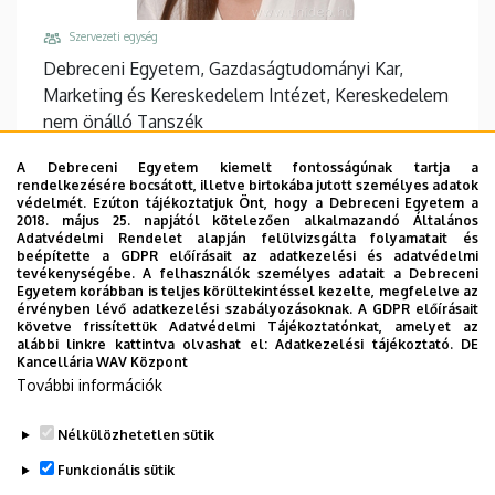
Szervezeti egység
Debreceni Egyetem, Gazdaságtudományi Kar,
Marketing és Kereskedelem Intézet, Kereskedelem
nem önálló Tanszék
Központi telefonszám, mellék
A Debreceni Egyetem kiemelt fontosságúnak tartja a
+36 52 508 444
/
68017
rendelkezésére bocsátott, illetve birtokába jutott személyes adatok
védelmét. Ezúton tájékoztatjuk Önt, hogy a Debreceni Egyetem a
Email
2018. május 25. napjától kötelezően alkalmazandó Általános
Adatvédelmi Rendelet alapján felülvizsgálta folyamatait és
kardos.valentina@econ.unideb.hu
beépítette a GDPR előírásait az adatkezelési és adatvédelmi
tevékenységébe. A felhasználók személyes adatait a Debreceni
Cím
Egyetem korábban is teljes körültekintéssel kezelte, megfelelve az
4032 Debrecen Böszörményi út 138
érvényben lévő adatkezelési szabályozásoknak. A GDPR előírásait
követve frissítettük Adatvédelmi Tájékoztatónkat, amelyet az
Épület, emelet, ajtó
alábbi linkre kattintva olvashat el:
Adatkezelési tájékoztató.
DE
Kancellária WAV Központ
"F" épület GTK Fényház
, 2. emelet, 210
További információk
Weboldalak
Website
Nélkülözhetetlen sütik
Funkcionális sütik