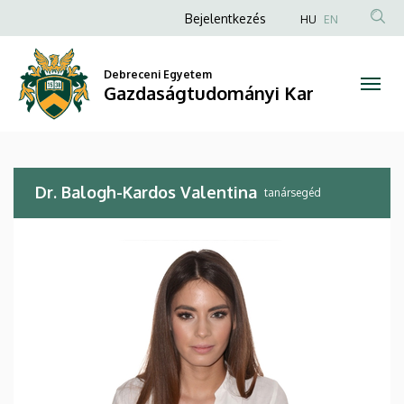
Dr.
Ugrás
Anonim
Bejelentkezés
HU
EN
a
Felhasználói
Balogh-
tartalomra
fiók
Debreceni Egyetem
Kardos
Gazdaságtudományi Kar
menüje
Valentina
|
Dr. Balogh-Kardos Valentina
Gazdaságtudományi
tanársegéd
Kar