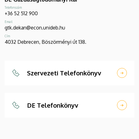
Telefonszám
+36 52 512 900
Email
gtk.dekan@econ.unideb.hu
Cím
4032 Debrecen, Böszörményi út 138.
Szervezeti Telefonkönyv
DE Telefonkönyv