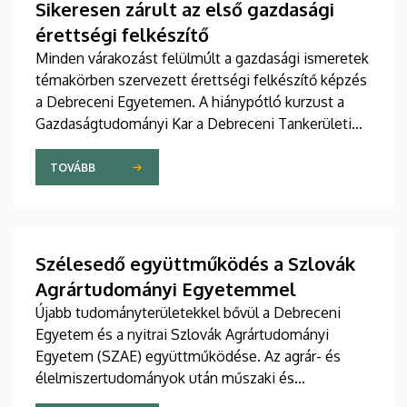
Sikeresen zárult az első gazdasági
érettségi felkészítő
Minden várakozást felülmúlt a gazdasági ismeretek
témakörben szervezett érettségi felkészítő képzés
a Debreceni Egyetemen. A hiánypótló kurzust a
Gazdaságtudományi Kar a Debreceni Tankerületi
Központtal közösen, illetve a DE Balásházy János
Gyakorló Technikuma, Gimnáziuma és
TOVÁBB
Kollégiumával, valamint a Medgyessy Ferenc
Gimnázium, Művészeti Szakgimnázium és
Technikummal partnerségben szervezte meg. A
kurzust 19 diák teljesítette, kimagasló eredménnyel.
Szélesedő együttműködés a Szlovák
A jelentkezést már meghirdették a következő
Agrártudományi Egyetemmel
tanévre.
Újabb tudományterületekkel bővül a Debreceni
Egyetem és a nyitrai Szlovák Agrártudományi
Egyetem (SZAE) együttműködése. Az agrár- és
élelmiszertudományok után műszaki és
gazdaságtudományi területeken is szorosabbra fűzi