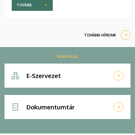
viszonyát a két intézmény. A mások mellett
TOVÁBB
oktató- és hallgatócseréről, közös konferenciákról
és kutatásokról szóló megállapodást július 9-én,
csütörtökön írták alá.
TOVÁBBI HÍREINK
HIVATALOS
E-Szervezet
Dokumentumtár