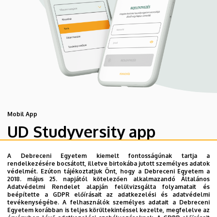
Mobil App
UD Studyversity app
A Debreceni Egyetem kiemelt fontosságúnak tartja a
Engedd meg, hogy figyelmedbe ajánljuk a Debreceni
rendelkezésére bocsátott, illetve birtokába jutott személyes adatok
Egyetem új applikációját, melyet hallgatói számára
védelmét. Ezúton tájékoztatjuk Önt, hogy a Debreceni Egyetem a
2018. május 25. napjától kötelezően alkalmazandó Általános
készített. Az alkalmazás bevezetésével célunk, hogy
Adatvédelmi Rendelet alapján felülvizsgálta folyamatait és
segítsünk eligazodni az egyetemi mindennapokban, a
beépítette a GDPR előírásait az adatkezelési és adatvédelmi
tevékenységébe. A felhasználók személyes adatait a Debreceni
tanulmányaiddal kapcsolatban gyorsan elérhető
Egyetem korábban is teljes körültekintéssel kezelte, megfelelve az
információkat biztosítsunk, útmutatót adjunk az egyetemi