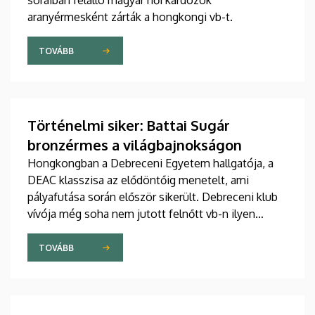
soraiban felálló magyar női kardozók
aranyérmesként zárták a hongkongi vb-t.
TOVÁBB
Történelmi siker: Battai Sugár
bronzérmes a világbajnokságon
Hongkongban a Debreceni Egyetem hallgatója, a
DEAC klasszisa az elődöntőig menetelt, ami
pályafutása során először sikerült. Debreceni klub
vívója még soha nem jutott felnőtt vb-n ilyen
messzire egyéniben.
TOVÁBB