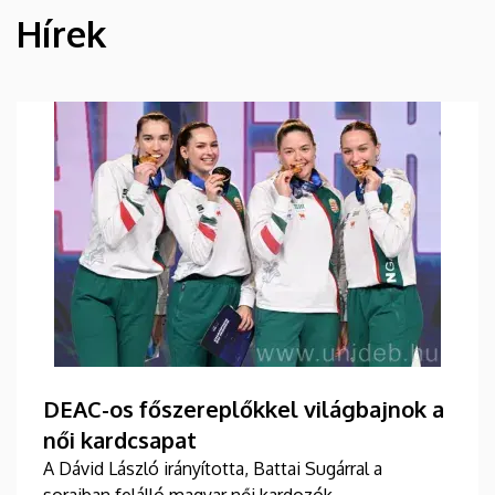
Hírek
HÍREK
DEAC-os főszereplőkkel világbajnok a
női kardcsapat
A Dávid László irányította, Battai Sugárral a