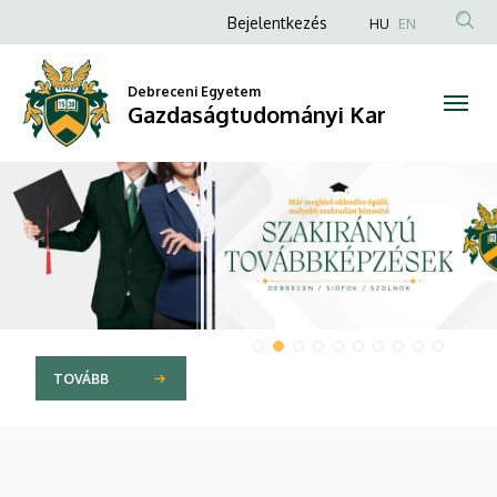
Gazdaságtudományi
Anonim
Bejelentkezés
HU
EN
Felhasználói
Kar
fiók
Debreceni Egyetem
Gazdaságtudományi Kar
menüje
DIAVETÍTÉS
TOVÁBB AZ OLDALRA