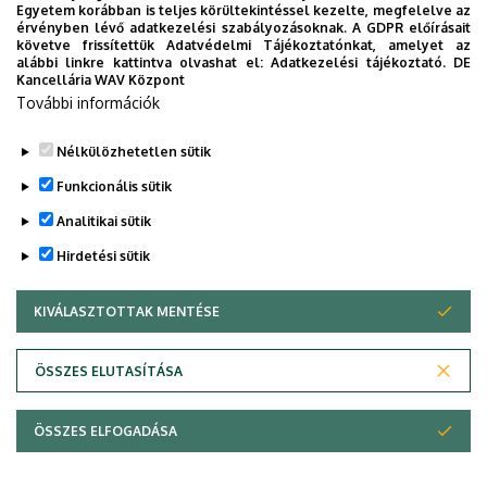
Egyetem korábban is teljes körültekintéssel kezelte, megfelelve az
+36 52 508 444
érvényben lévő adatkezelési szabályozásoknak. A GDPR előírásait
Weboldal
követve frissítettük Adatvédelmi Tájékoztatónkat, amelyet az
alábbi linkre kattintva olvashat el:
Adatkezelési tájékoztató.
DE
https://econ.unideb.hu
Kancellária WAV Központ
További információk
Nélkülözhetetlen sütik
Legutóbbi frissítés:
2025. 09. 10. 08:11
Funkcionális sütik
Analitikai sütik
Hirdetési sütik
KIVÁLASZTOTTAK MENTÉSE
WITHDRAW CONSENT
Adatvédelem
Adatvédelem
ÖSSZES ELUTASÍTÁSA
Technikai információk
ÖSSZES ELFOGADÁSA
Copyright © 2026 Unideb