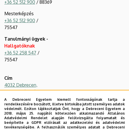
+36 52 512 900
/ 88369
Mesterképzés
+36 52 512 900
/
75547
Tanulmányi ügyek -
Hallgatóknak
+36 52 258 547
/
75547
Cím
4032 Debrecen,
Böszörményi út 138.
Campus
A Debreceni Egyetem kiemelt fontosságúnak tartja a
rendelkezésére bocsátott, illetve birtokába jutott személyes adatok
DE Böszörményi úti
védelmét. Ezúton tájékoztatjuk Önt, hogy a Debreceni Egyetem a
Campus
2018. május 25. napjától kötelezően alkalmazandó Általános
Adatvédelmi Rendelet alapján felülvizsgálta folyamatait és
Központi
beépítette a GDPR előírásait az adatkezelési és adatvédelmi
telefonszám
tevékenységébe. A felhasználók személyes adatait a Debreceni