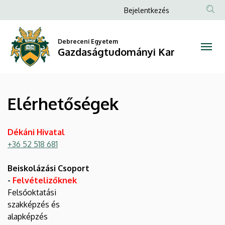
Elérhetőségek
Ugrás
Anonim
Bejelentkezés
a
Felhasználói
|
tartalomra
fiók
Debreceni Egyetem
Gazdaságtudományi
Gazdaságtudományi Kar
menüje
Kar
Elérhetőségek
Dékáni Hivatal
+36 52 518 681
Beiskolázási Csoport
-
Felvételizőknek
Felsőoktatási
szakképzés és
alapképzés