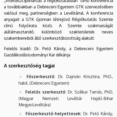
„Interdiszciplinaritás a régiókutatásban” című konferencia
a továbbiakban a Debreceni Egyetem GTK szervezésében
valósul meg, partnerségben a Levéltárral. A konferencia
anyagait a GTK újonnan létrejövő Régiókutatás Szemle
című folyóirata közli. A Szemle szakmaiságát
alátámasztandó, különböző szakterületek neves
szakembereiből álló szerkesztőbizottság alakult:
Felelős kiadó: Dr. Pető Károly, a Debreceni Egyetem
Gazdálkodástudományi Kar dékánja
A szerkesztőség tagjai
Főszerkesztő
: Dr. Dajnoki Krisztina, PhD.,
habil. (Debreceni Egyetem)
Felelős szerkesztő
: Dr. Szálkai Tamás, PhD.
(Magyar Nemzeti Levéltár Hajdú-Bihar
MegyeiLevéltára)
Főszerkesztő-helyettesek
: Dr. Pető Károly,