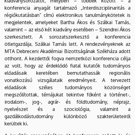
kiadványsorozatot, melyben – többek között – a
konferencia anyagát tartalmazó „Interdiszciplinaritás a
régiókutatásban” című elektronikus tanulmánykötetek is
megjelentek, amelyeket Bartha Ákos és Szálkai Tamás,
valamint – az első két kiadvány esetében – Szendrei Ákos
szerkesztett. A sorozatszerkesztő a konferencia
ötletgazdája, Szálkai Tamás lett. A rendezvényeknek az
MTA Debreceni Akadémiai Bizottságának Székháza adott
otthont. A kezdettől fogva nemzetközi konferencia célja
az volt, hogy az érdeklődő fiatal kutatók tudományos
előadásaik keretében bemutathassák regionális
vonatkozású vizsgálataik eredményeit. A tervezett
előadások széles tudományos közönséget
megszólítottak, témájukat tekintve főként a történet-,
irodalom-, jog-, agrár- és földtudomány, néprajz,
nyelvészet és a szociológia, valamint a
gazdálkodástudomány különböző szakterületeiről
kerültek ki.