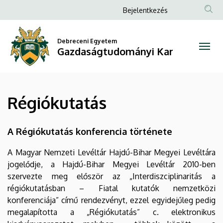
Régiókutatás
Ugrás
Anonim
Bejelentkezés
a
Felhasználói
|
tartalomra
fiók
Debreceni Egyetem
Gazdaságtudományi
Gazdaságtudományi Kar
menüje
Kar
Régiókutatás
A Régiókutatás konferencia története
A Magyar Nemzeti Levéltár Hajdú-Bihar Megyei Levéltára
jogelődje, a Hajdú-Bihar Megyei Levéltár 2010-ben
szervezte meg először az „Interdiszciplinaritás a
régiókutatásban – Fiatal kutatók nemzetközi
konferenciája” című rendezvényt, ezzel egyidejűleg pedig
megalapította a „Régiókutatás” c. elektronikus