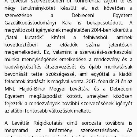
A Levéltár szervezésében öt konferencia zajlott le és
négy tanulmánykötet készült el, ezt követően a
szervezésbe a Debreceni Egyetem
Gazdálkodástudományi Kara is bekapcsolódott. A
megváltozott igényeknek megfelelően 2014-ben kikerült a
„fiatal kutatók” kitétel a felhívásból, aminek
következtében az előadók száma jelentősen
megemelkedett. Ez, valamint a szervezési-szerkesztési
munka mennyiségének emelkedése a rendezvény és a
kiadványkészítés átszervezését és újabb munkatársak
bevonását tette szükségessé, ami egyúttal a kiadói
feladatok átadását is magával vonta. 2017. február 21-én az
MNL Hajdú-Bihar Megyei Levéltára és a Debreceni
Egyetem megállapodást kötött, amelyben közösen
fejezték a rendezvények további szervezésének igényét
az alábbi fontosabb változások mellett:
A Levéltár Régiókutatás című sorozata továbbra is
megmarad az intézmény szerkesztésében. Az