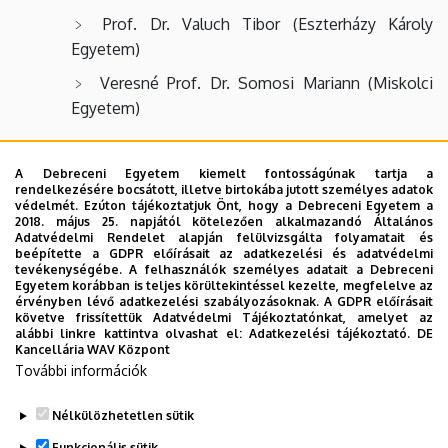
Prof. Dr. Valuch Tibor (Eszterházy Károly
Egyetem)
Veresné Prof. Dr. Somosi Mariann (Miskolci
Egyetem)
Szerkesztőségi munkatársak
A Debreceni Egyetem kiemelt fontosságúnak tartja a
rendelkezésére bocsátott, illetve birtokába jutott személyes adatok
Dr. Pierog Anita, PhD
védelmét. Ezúton tájékoztatjuk Önt, hogy a Debreceni Egyetem a
2018. május 25. napjától kötelezően alkalmazandó Általános
Dr. Gergely Éva, PhD
Adatvédelmi Rendelet alapján felülvizsgálta folyamatait és
beépítette a GDPR előírásait az adatkezelési és adatvédelmi
tevékenységébe. A felhasználók személyes adatait a Debreceni
Héder Mária, doktorandusz
Egyetem korábban is teljes körültekintéssel kezelte, megfelelve az
érvényben lévő adatkezelési szabályozásoknak. A GDPR előírásait
Dr. Kőmíves Péter Miklós, doktorandusz
követve frissítettük Adatvédelmi Tájékoztatónkat, amelyet az
alábbi linkre kattintva olvashat el:
Adatkezelési tájékoztató.
DE
Hamvas László doktorandusz
Kancellária WAV Központ
További információk
Tovább a Régiókutatás folyóirathoz
Nélkülözhetetlen sütik
Legutóbbi frissítés:
2022. 09. 15. 11:25
Funkcionális sütik