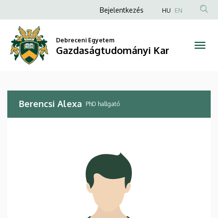
Berencsi
Ugrás
Anonim
Bejelentkezés
HU
EN
a
Felhasználói
Alexa
tartalomra
fiók
Debreceni Egyetem
|
Gazdaságtudományi Kar
menüje
Gazdaságtudományi
Kar
Berencsi Alexa
PhD hallgató