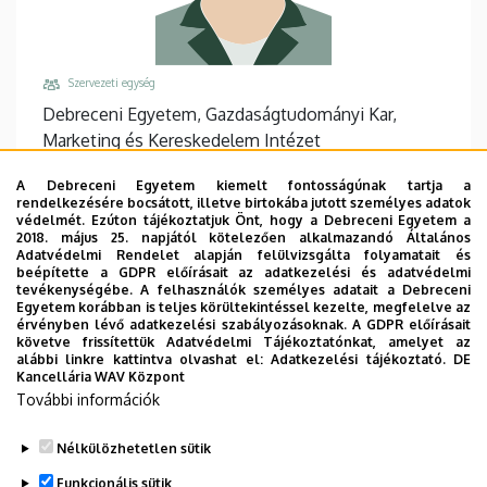
Szervezeti egység
Debreceni Egyetem, Gazdaságtudományi Kar,
Marketing és Kereskedelem Intézet
Központi telefonszám, mellék
A Debreceni Egyetem kiemelt fontosságúnak tartja a
+36 52 508 444
/
86967
rendelkezésére bocsátott, illetve birtokába jutott személyes adatok
védelmét. Ezúton tájékoztatjuk Önt, hogy a Debreceni Egyetem a
Email
2018. május 25. napjától kötelezően alkalmazandó Általános
Adatvédelmi Rendelet alapján felülvizsgálta folyamatait és
berencsi.alexa@econ.unideb.hu
beépítette a GDPR előírásait az adatkezelési és adatvédelmi
tevékenységébe. A felhasználók személyes adatait a Debreceni
Cím
Egyetem korábban is teljes körültekintéssel kezelte, megfelelve az
4032 Debrecen Böszörményi út 138
érvényben lévő adatkezelési szabályozásoknak. A GDPR előírásait
követve frissítettük Adatvédelmi Tájékoztatónkat, amelyet az
Épület, emelet, ajtó
alábbi linkre kattintva olvashat el:
Adatkezelési tájékoztató.
DE
Kancellária WAV Központ
"F" épület GTK Fényház
, 2. emelet, 208
További információk
Weboldalak
Website
Nélkülözhetetlen sütik
Funkcionális sütik