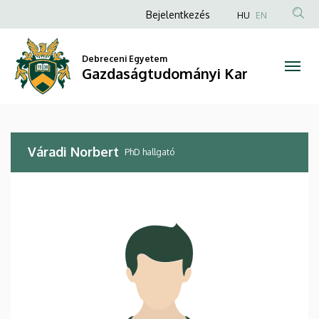
Váradi
Ugrás
Anonim
Bejelentkezés
HU
EN
a
Felhasználói
Norbert
tartalomra
fiók
Debreceni Egyetem
|
Gazdaságtudományi Kar
menüje
Gazdaságtudományi
Kar
Váradi Norbert
PhD hallgató