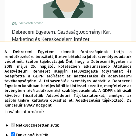
Szervezeti egység
Debreceni Egyetem, Gazdaságtudományi Kar,
Marketing és Kereskedelem Intézet
Központi telefonszám, mellék
A Debreceni Egyetem kiemelt fontosságúnak tartja a
+36 52 508 444
/
86929
rendelkezésére bocsátott, illetve birtokába jutott személyes adatok
védelmét. Ezúton tájékoztatjuk Önt, hogy a Debreceni Egyetem a
Email
2018. május 25. napjától kötelezően alkalmazandó Általános
Adatvédelmi Rendelet alapján felülvizsgálta folyamatait és
varadi.norbert@econ.unideb.hu
beépítette a GDPR előírásait az adatkezelési és adatvédelmi
tevékenységébe. A felhasználók személyes adatait a Debreceni
Cím
Egyetem korábban is teljes körültekintéssel kezelte, megfelelve az
4032 Debrecen Böszörményi út 138
érvényben lévő adatkezelési szabályozásoknak. A GDPR előírásait
követve frissítettük Adatvédelmi Tájékoztatónkat, amelyet az
Épület, emelet, ajtó
alábbi linkre kattintva olvashat el:
Adatkezelési tájékoztató.
DE
Kancellária WAV Központ
"F" épület GTK Fényház
, 2. emelet, 203
További információk
Weboldalak
Website
Nélkülözhetetlen sütik
Funkcionális sütik