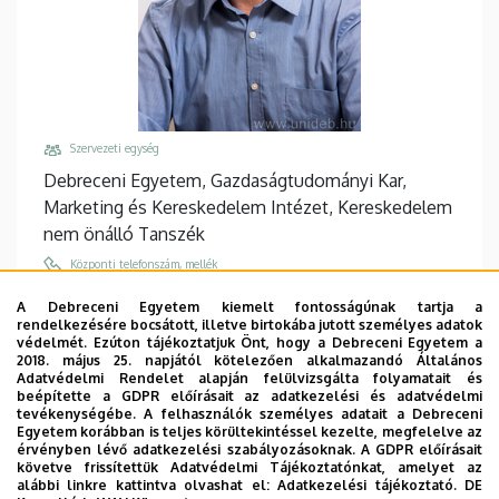
Szervezeti egység
Debreceni Egyetem, Gazdaságtudományi Kar,
Marketing és Kereskedelem Intézet, Kereskedelem
nem önálló Tanszék
Központi telefonszám, mellék
+36 52 508 444
/
86962
A Debreceni Egyetem kiemelt fontosságúnak tartja a
rendelkezésére bocsátott, illetve birtokába jutott személyes adatok
Email
védelmét. Ezúton tájékoztatjuk Önt, hogy a Debreceni Egyetem a
feher.andras@econ.unideb.hu
2018. május 25. napjától kötelezően alkalmazandó Általános
Adatvédelmi Rendelet alapján felülvizsgálta folyamatait és
Cím
beépítette a GDPR előírásait az adatkezelési és adatvédelmi
tevékenységébe. A felhasználók személyes adatait a Debreceni
4032 Debrecen Böszörményi út 138
Egyetem korábban is teljes körültekintéssel kezelte, megfelelve az
érvényben lévő adatkezelési szabályozásoknak. A GDPR előírásait
Épület, emelet, ajtó
követve frissítettük Adatvédelmi Tájékoztatónkat, amelyet az
"F" épület GTK Fényház
, 2. emelet, 202
alábbi linkre kattintva olvashat el:
Adatkezelési tájékoztató.
DE