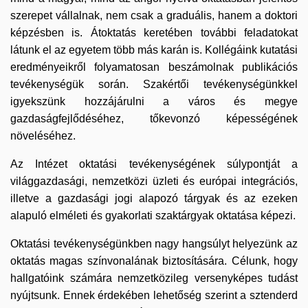
szerepet vállalnak, nem csak a graduális, hanem a doktori
képzésben is. Átoktatás keretében további feladatokat
látunk el az egyetem több más karán is. Kollégáink kutatási
eredményeikről folyamatosan beszámolnak publikációs
tevékenységük során. Szakértői tevékenységünkkel
igyekszünk hozzájárulni a város és megye
gazdaságfejlődéséhez, tőkevonzó képességének
növeléséhez.
Az Intézet oktatási tevékenységének súlypontját a
világgazdasági, nemzetközi üzleti és európai integrációs,
illetve a gazdasági jogi alapozó tárgyak és az ezeken
alapuló elméleti és gyakorlati szaktárgyak oktatása képezi.
Oktatási tevékenységünkben nagy hangsúlyt helyezünk az
oktatás magas színvonalának biztosítására. Célunk, hogy
hallgatóink számára nemzetközileg versenyképes tudást
nyújtsunk. Ennek érdekében lehetőség szerint a sztenderd