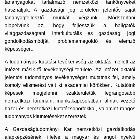
tananyagokat tartalmazó nemzetközi tankönyveket
használjuk. A gazdasági jog területén jelentős saját
tananyagfejlesztő munkát végzünk. Módszertani
alapelvünk az, hogy fejlesszük a hallgatók
világgazdaságtani, interkulturális és gazdasági jogi
gondolkodásmódját, problémamegoldó és elemző
képességeit.
A tudományos kutatási tevékenység az oktatás mellett az
intézet másik fő tevékenységi területe. Az intézet oktatói
jelentős tudományos tevékenységet mutatnak fel, amely
komoly elismerést vált ki akadémiai körökben. Kutatóink
képesek megjelenni szakterületük legrangosabb
nemzetközi fórumain, munkakapcsolatban állnak vezető
hazai és nemzetközi kutatócsoportokkal, valamint rangos
tudományos kitüntetéseket szereztek.
A Gazdaságtudományi Kar nemzetközi gazdálkodás
alapképzésének, illetve a magyar és angol nyelvű