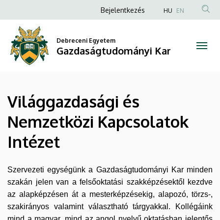
Világgazdasági
Ugrás
Anonim
Bejelentkezés
HU
EN
a
Felhasználói
és
tartalomra
fiók
Debreceni Egyetem
Nemzetközi
Gazdaságtudományi Kar
menüje
Kapcsolatok
Intézet
Világgazdasági és
|
Nemzetközi Kapcsolatok
Gazdaságtudományi
Intézet
Kar
Szervezeti egységünk a Gazdaságtudományi Kar minden
szakán jelen van a felsőoktatási szakképzésektől kezdve
az alapképzésen át a mesterképzésekig, alapozó, törzs-,
szakirányos valamint választható tárgyakkal. Kollégáink
mind a magyar, mind az angol nyelvű oktatásban jelentős