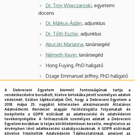
Dr. Troy Wiwczaroski
, egyetemi
docens
Dr. Márkus Ádám
, adjunktus
Dr. Tóth Eszter
, adjunktus
Abuczki Marianna
, tanársegéd
Németh Kevin
, tanársegéd
Hong Fuying, PhD hallgató
Dzage Emmanuel Jeffrey, PhD hallgató
A Debreceni Egyetem kiemelt fontosságúnak tartja a
Külső óraadó:
rendelkezésére bocsátott, illetve birtokába jutott személyes adatok
védelmét. Ezúton tájékoztatjuk Önt, hogy a Debreceni Egyetem a
2018. május 25. napjától kötelezően alkalmazandó Általános
dr. Hajdu Sándor
Adatvédelmi Rendelet alapján felülvizsgálta folyamatait és
beépítette a GDPR előírásait az adatkezelési és adatvédelmi
Prof. Dr. Lévai Csaba
, egyetemi tanár
tevékenységébe. A felhasználók személyes adatait a Debreceni
Egyetem korábban is teljes körültekintéssel kezelte, megfelelve az
Pergéné Szabó Enikő
érvényben lévő adatkezelési szabályozásoknak. A GDPR előírásait
követve frissítettük Adatvédelmi Tájékoztatónkat, amelyet az