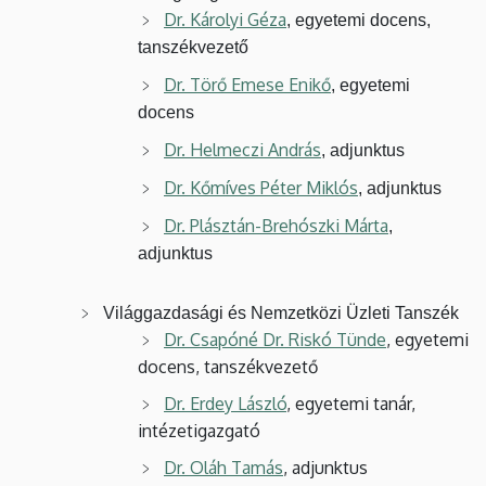
Dr. Károlyi Géza
, egyetemi docens,
tanszékvezető
Dr. Törő Emese Enikő
, egyetemi
docens
Dr. Helmeczi András
, adjunktus
Dr. Kőmíves Péter Miklós
, adjunktus
Dr. Plásztán-Brehószki Márta
,
adjunktus
Világgazdasági és Nemzetközi Üzleti Tanszék
Dr. Csapóné Dr. Riskó Tünde
, egyetemi
docens, tanszékvezető
Dr. Erdey László
, egyetemi tanár,
intézetigazgató
Dr. Oláh Tamás
, adjunktus