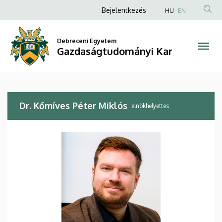
Dr.
Ugrás
Anonim
Bejelentkezés
HU
EN
a
Felhasználói
Kőmíves
tartalomra
fiók
Debreceni Egyetem
Péter
Gazdaságtudományi Kar
menüje
Miklós
|
Dr. Kőmíves Péter Miklós
Gazdaságtudományi
elnökhelyettes
Kar