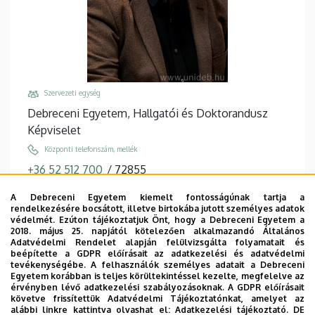
Szervezeti egység
Debreceni Egyetem, Hallgatói és Doktorandusz
Képviselet
Központi telefonszám, mellék
+36 52 512 700
/
72855
Email
A Debreceni Egyetem kiemelt fontosságúnak tartja a
komives.peter.miklos@econ.unideb.hu
rendelkezésére bocsátott, illetve birtokába jutott személyes adatok
védelmét. Ezúton tájékoztatjuk Önt, hogy a Debreceni Egyetem a
Cím
2018. május 25. napjától kötelezően alkalmazandó Általános
Adatvédelmi Rendelet alapján felülvizsgálta folyamatait és
4032 Debrecen, Egyetem tér 1.
beépítette a GDPR előírásait az adatkezelési és adatvédelmi
tevékenységébe. A felhasználók személyes adatait a Debreceni
Épület, emelet, ajtó
Egyetem korábban is teljes körültekintéssel kezelte, megfelelve az
Kossuth Lajos Kollégium II., nyaktag
, alagsor, 2A06
érvényben lévő adatkezelési szabályozásoknak. A GDPR előírásait
követve frissítettük Adatvédelmi Tájékoztatónkat, amelyet az
Weboldalak
alábbi linkre kattintva olvashat el:
Adatkezelési tájékoztató.
DE