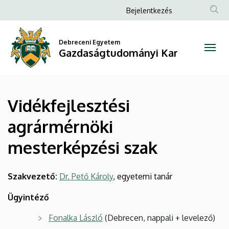
Vidékfejlesztési
Ugrás
Anonim
Bejelentkezés
a
Felhasználói
agrármérnöki
tartalomra
fiók
Debreceni Egyetem
mesterképzési
Gazdaságtudományi Kar
menüje
szak
|
Vidékfejlesztési
Gazdaságtudományi
agrármérnöki
Kar
mesterképzési szak
Szakvezető:
Dr. Pető Károly
, egyetemi tanár
Ügyintéző
Fonalka László
(Debrecen, nappali + levelező)