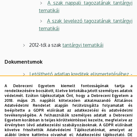
A szak nappali tagozatának tantárgyi
tematikái
A szak levelező tagozatának tantárgyi
tematikái
2012-től a szak
tantárgyi tematikái
Dokumentumok
Letölthető adatlap kreditek elismertetéséhez -
vidékfejlesztési agrármérnöki szak
A Debreceni Egyetem kiemelt fontosságúnak tartja a
rendelkezésére bocsátott, illetve birtokába jutott személyes adatok
Felvételi szakmai elbeszélgetés témakörei és
védelmét. Ezúton tájékoztatjuk Önt, hogy a Debreceni Egyetem a
ajánlott irodalom
2018. május 25. napjától kötelezően alkalmazandó Általános
Adatvédelmi Rendelet alapján felülvizsgálta folyamatait és
beépítette a GDPR előírásait az adatkezelési és adatvédelmi
tevékenységébe. A felhasználók személyes adatait a Debreceni
A szak felvételi statisztikái
Egyetem korábban is teljes körültekintéssel kezelte, megfelelve az
érvényben lévő adatkezelési szabályozásoknak. A GDPR előírásait
Hasznos linkek a szakkal kapcsolatban
követve frissítettük Adatvédelmi Tájékoztatónkat, amelyet az
alábbi linkre kattintva olvashat el:
Adatkezelési tájékoztató.
DE