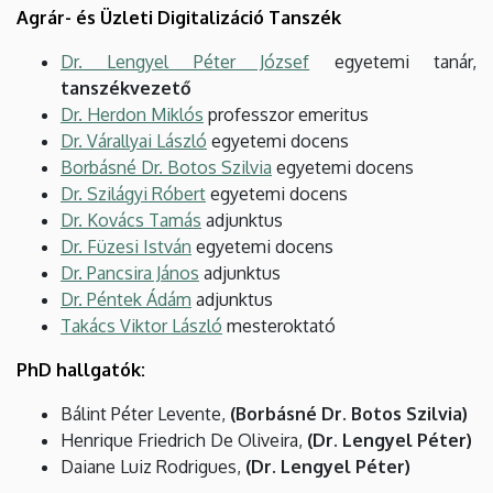
Agrár- és Üzleti Digitalizáció Tanszék
Dr. Lengyel Péter József
egyetemi tanár,
tanszékvezető
Dr. Herdon Miklós
professzor emeritus
Dr. Várallyai László
egyetemi docens
Borbásné Dr. Botos Szilvia
egyetemi docens
Dr. Szilágyi Róbert
egyetemi docens
Dr. Kovács Tamás
adjunktus
Dr. Füzesi István
egyetemi docens
Dr. Pancsira János
adjunktus
Dr. Péntek Ádám
adjunktus
Takács Viktor László
mesteroktató
PhD hallgatók:
Bálint Péter Levente,
(Borbásné Dr. Botos Szilvia)
Henrique Friedrich De Oliveira,
(Dr. Lengyel Péter)
Daiane Luiz Rodrigues,
(Dr. Lengyel Péter)