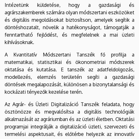
Intézetünk küldetése, hogy a gazdasági és
agrárszakemberek számára olyan módszertani eszközöket
és digitális megoldásokat biztosítson, amelyek segítik a
döntéshozatalt, növelik a hatékonyságot, támogatják a
fenntartható fejlődést, és megfelelnek a mai üzleti
kihívásoknak.
A Kvantitatív Módszertani Tanszék fő profilja a
matematikai, statisztikai és ökonometriai módszerek
oktatása és kutatása. E tanszék az adatfeldolgozás,
modellezés, elemzés területén segíti a gazdasági
döntések megalapozását, különösen a bizonytalansági és
kockázati tényezők kezelése terén.
Az Agrár- és Üzleti Digitalizáció Tanszék feladata, hogy
ösztönözze és megvalósítsa a digitális technológiák
alkalmazását az agráriumban és az üzleti életben. Oktatási
programjai integrálják a digitalizáció üzleti, szervezeti és
termelési aspektusait, és előtérbe helyezik az innovatív