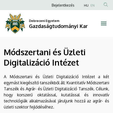
Módszertani
Ugrás
Anonim
Bejelentkezés
HU
EN
a
Felhasználói
és
tartalomra
fiók
Debreceni Egyetem
Üzleti
Gazdaságtudományi Kar
menüje
Digitalizáció
Intézet
Módszertani és Üzleti
|
Digitalizáció Intézet
Gazdaságtudományi
Kar
A Módszertani és Üzleti Digitalizáció Intézet a két
egymást kiegészítő tanszékből áll: Kvantitatív Módszertani
Tanszék és Agrár- és Üzleti Digitalizáció Tanszék. Célunk,
hogy korszerű oktatással, kutatással és innovatív
technológiák alkalmazásával járuljunk hozzá az agrár- és
üzleti szektor fejlődéséhez.