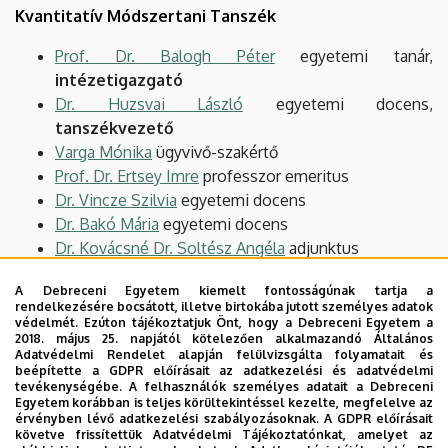
Kvantitatív Módszertani Tanszék
Prof. Dr. Balogh Péter
egyetemi tanár,
intézetigazgató
Dr. Huzsvai László
egyetemi docens,
tanszékvezető
Varga Mónika
ügyvivő-szakértő
Prof. Dr. Ertsey Imre
professzor emeritus
Dr. Vincze Szilvia
egyetemi docens
Dr. Bakó Mária
egyetemi docens
Dr. Kovácsné Dr. Soltész Angéla
adjunktus
Dr. Nagy Lajos
mesteroktató
A Debreceni Egyetem kiemelt fontosságúnak tartja a
Panta Andrea Boglárka
mestertanár
rendelkezésére bocsátott, illetve birtokába jutott személyes adatok
Dr. Szőke Szilvia
adjunktus
védelmét. Ezúton tájékoztatjuk Önt, hogy a Debreceni Egyetem a
2018. május 25. napjától kötelezően alkalmazandó Általános
Juhászné Túróczi Anikó
mesteroktató
Adatvédelmi Rendelet alapján felülvizsgálta folyamatait és
Dr. Kézi Csaba Gábor
mesteroktató
beépítette a GDPR előírásait az adatkezelési és adatvédelmi
tevékenységébe. A felhasználók személyes adatait a Debreceni
Dr. Sipos Dóra Fruzsina
, adjunktus
Egyetem korábban is teljes körültekintéssel kezelte, megfelelve az
Dr. Czine Péter
, adjunktus
érvényben lévő adatkezelési szabályozásoknak. A GDPR előírásait
követve frissítettük Adatvédelmi Tájékoztatónkat, amelyet az
Libor Józsefné
főiskolai tanár