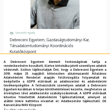
Szervezeti egység
Debreceni Egyetem, Gazdaságtudományi Kar,
Társadalomtudományi Koordinációs
Kutatóközpont
Központi telefonszám, mellék
A Debreceni Egyetem kiemelt fontosságúnak tartja a
+36 52 508 444
/
88357
rendelkezésére bocsátott, illetve birtokába jutott személyes adatok
védelmét. Ezúton tájékoztatjuk Önt, hogy a Debreceni Egyetem a
Email
2018. május 25. napjától kötelezően alkalmazandó Általános
Adatvédelmi Rendelet alapján felülvizsgálta folyamatait és
czine.peter@econ.unideb.hu
beépítette a GDPR előírásait az adatkezelési és adatvédelmi
tevékenységébe. A felhasználók személyes adatait a Debreceni
Cím
Egyetem korábban is teljes körültekintéssel kezelte, megfelelve az
4032 Debrecen Böszörményi út 138
érvényben lévő adatkezelési szabályozásoknak. A GDPR előírásait
követve frissítettük Adatvédelmi Tájékoztatónkat, amelyet az
Épület, emelet, ajtó
alábbi linkre kattintva olvashat el:
Adatkezelési tájékoztató.
DE
Kancellária WAV Központ
"D" épület GTK
, 1. emelet, I/101