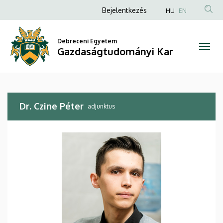
Dr.
Ugrás
Anonim
Bejelentkezés
HU
EN
a
Felhasználói
Czine
tartalomra
fiók
Debreceni Egyetem
Péter
Gazdaságtudományi Kar
menüje
|
Gazdaságtudományi
Dr. Czine Péter
Kar
adjunktus