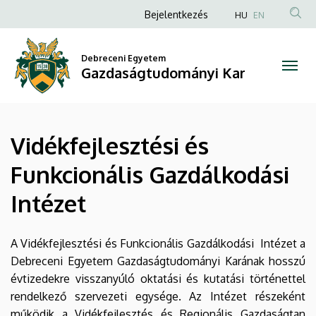
Vidékfejlesztési
Ugrás
Anonim
Bejelentkezés
HU
EN
a
Felhasználói
és
tartalomra
fiók
Debreceni Egyetem
Funkcionális
Gazdaságtudományi Kar
menüje
Gazdálkodási
Intézet
Vidékfejlesztési és
|
Funkcionális Gazdálkodási
Gazdaságtudományi
Intézet
Kar
A Vidékfejlesztési és Funkcionális Gazdálkodási Intézet a
Debreceni Egyetem Gazdaságtudományi Karának hosszú
évtizedekre visszanyúló oktatási és kutatási történettel
rendelkező szervezeti egysége. Az Intézet részeként
működik a Vidékfejlesztés és Regionális Gazdaságtan