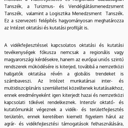
Tanszék, a Turizmus- és Vendéglátásmenedzsment
Tanszék, valamint a Logisztika Menedzsment Tanszék.
Ez a szervezeti felépítés hagyományosan meghatározza
az Intézet oktatási és kutatási profilját is.
A vidékfejlesztéssel kapcsolatos oktatási és kutatási
tevékenységek fókusza nemcsak a regionális vagy
magyarországi kérdésekre, hanem az európai uniós szintű
rendszerek működésére is kiterjed, továbbá a nemzetközi
hallgatók oktatása révén a globális trendeket is
számbaveszi. Az Intézet munkatársai inter- és
multidiszciplináris szemlélettel közelítenek kutatásaikhoz,
ennek eredményeként igen kiterjedt hazai és nemzetközi
kapcsolati tőkével rendelkeznek. Intenzív oktató- és
kutatómunkát végeznek a vidék- és területfejlesztés
területén, ennek keretében kiemelt figyelem hárul az
agrár- és vidékfejlesztési támogatások felhasználására,