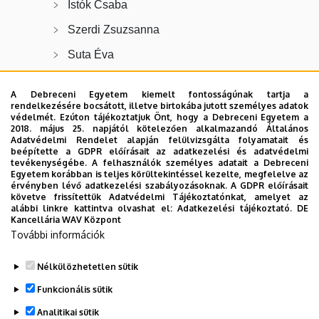
Istók Csaba
Szerdi Zsuzsanna
Suta Éva
dr. Hajdu Sándor
A Debreceni Egyetem kiemelt fontosságúnak tartja a
rendelkezésére bocsátott, illetve birtokába jutott személyes adatok
védelmét. Ezúton tájékoztatjuk Önt, hogy a Debreceni Egyetem a
PhD hallgatók:
2018. május 25. napjától kötelezően alkalmazandó Általános
Adatvédelmi Rendelet alapján felülvizsgálta folyamatait és
Dienes Balázs Bence
beépítette a GDPR előírásait az adatkezelési és adatvédelmi
tevékenységébe. A felhasználók személyes adatait a Debreceni
Tóth Ildikó
Egyetem korábban is teljes körültekintéssel kezelte, megfelelve az
érvényben lévő adatkezelési szabályozásoknak. A GDPR előírásait
Major Zsigmond
követve frissítettük Adatvédelmi Tájékoztatónkat, amelyet az
alábbi linkre kattintva olvashat el:
Adatkezelési tájékoztató.
DE
Kancellária WAV Központ
Dr. Veres János Jenő
További információk
Hattar Issa Zayed Issa
Nélkülözhetetlen sütik
Legutóbbi frissítés:
2025. 09. 15. 09:57
Funkcionális sütik
Analitikai sütik