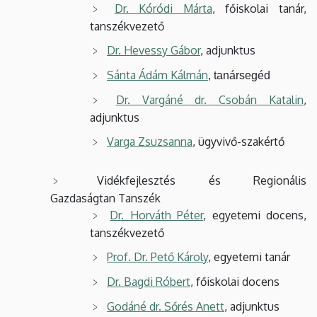
Dr. Kóródi Márta
, főiskolai tanár,
tanszékvezető
Dr. Hevessy Gábor
, adjunktus
Sánta Ádám Kálmán
, tanársegéd
Dr. Vargáné dr. Csobán Katalin
,
adjunktus
Varga Zsuzsanna
, ügyvivő-szakértő
Vidékfejlesztés és Regionális
Gazdaságtan Tanszék
Dr. Horváth Péter
, egyetemi docens,
tanszékvezető
Prof. Dr. Pető Károly
, egyetemi tanár
Dr. Bagdi Róbert
, főiskolai docens
Godáné dr. Sőrés Anett
, adjunktus