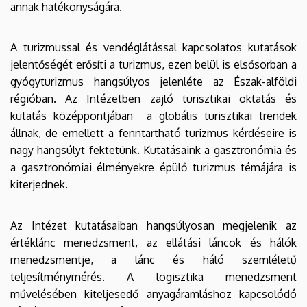
annak hatékonyságára.
A turizmussal és vendéglátással kapcsolatos kutatások
jelentőségét erősíti a turizmus, ezen belül is elsősorban a
gyógyturizmus hangsúlyos jelenléte az Észak-alföldi
régióban. Az Intézetben zajló turisztikai oktatás és
kutatás középpontjában a globális turisztikai trendek
állnak, de emellett a fenntartható turizmus kérdéseire is
nagy hangsúlyt fektetünk. Kutatásaink a gasztronómia és
a gasztronómiai élményekre épülő turizmus témájára is
kiterjednek.
Az Intézet kutatásaiban hangsúlyosan megjelenik az
értéklánc menedzsment, az ellátási láncok és hálók
menedzsmentje, a lánc és háló szemléletű
teljesítménymérés. A logisztika menedzsment
művelésében kiteljesedő anyagáramláshoz kapcsolódó