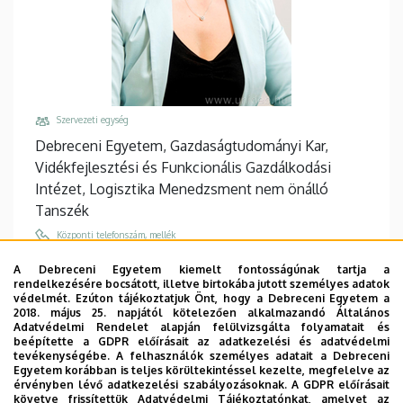
Szervezeti egység
Debreceni Egyetem, Gazdaságtudományi Kar,
Vidékfejlesztési és Funkcionális Gazdálkodási
Intézet, Logisztika Menedzsment nem önálló
Tanszék
Központi telefonszám, mellék
+36 52 508 444
A Debreceni Egyetem kiemelt fontosságúnak tartja a
rendelkezésére bocsátott, illetve birtokába jutott személyes adatok
Email
védelmét. Ezúton tájékoztatjuk Önt, hogy a Debreceni Egyetem a
gal.timea@econ.unideb.hu
2018. május 25. napjától kötelezően alkalmazandó Általános
Adatvédelmi Rendelet alapján felülvizsgálta folyamatait és
Cím
beépítette a GDPR előírásait az adatkezelési és adatvédelmi
tevékenységébe. A felhasználók személyes adatait a Debreceni
4032 Debrecen Böszörményi út 138
Egyetem korábban is teljes körültekintéssel kezelte, megfelelve az
érvényben lévő adatkezelési szabályozásoknak. A GDPR előírásait
Épület, emelet, ajtó
követve frissítettük Adatvédelmi Tájékoztatónkat, amelyet az