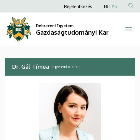
Dr.
Ugrás
Anonim
Bejelentkezés
HU
EN
a
Felhasználói
Gál
tartalomra
fiók
Debreceni Egyetem
Tímea
Gazdaságtudományi Kar
menüje
|
Gazdaságtudományi
Dr. Gál Tímea
Kar
egyetemi docens