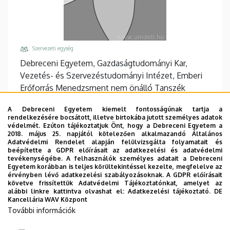
Szervezeti egység
Debreceni Egyetem, Gazdaságtudományi Kar,
Vezetés- és Szervezéstudományi Intézet, Emberi
Erőforrás Menedzsment nem önálló Tanszék
Központi telefonszám, mellék
A Debreceni Egyetem kiemelt fontosságúnak tartja a
+36 52 508 444
/
88362
rendelkezésére bocsátott, illetve birtokába jutott személyes adatok
védelmét. Ezúton tájékoztatjuk Önt, hogy a Debreceni Egyetem a
Email
2018. május 25. napjától kötelezően alkalmazandó Általános
Adatvédelmi Rendelet alapján felülvizsgálta folyamatait és
szanto.gerda@econ.unideb.hu
beépítette a GDPR előírásait az adatkezelési és adatvédelmi
tevékenységébe. A felhasználók személyes adatait a Debreceni
Cím
Egyetem korábban is teljes körültekintéssel kezelte, megfelelve az
4032 Debrecen Böszörményi út 138
érvényben lévő adatkezelési szabályozásoknak. A GDPR előírásait
követve frissítettük Adatvédelmi Tájékoztatónkat, amelyet az
Épület, emelet, ajtó
alábbi linkre kattintva olvashat el:
Adatkezelési tájékoztató.
DE
Kancellária WAV Központ
"F" épület GTK Fényház
, 1. emelet, 105
További információk
Weboldalak