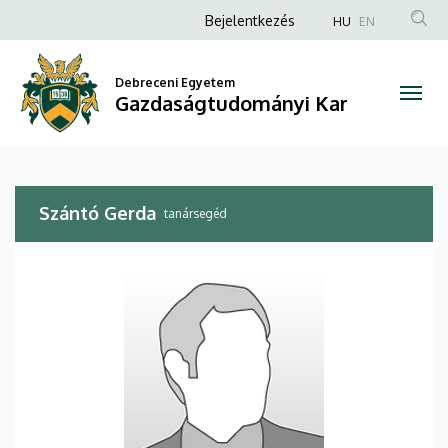
Szántó
Ugrás
Anonim
Bejelentkezés
HU
EN
a
Felhasználói
Gerda
tartalomra
fiók
Debreceni Egyetem
|
Gazdaságtudományi Kar
menüje
Gazdaságtudományi
Kar
Szántó Gerda
tanársegéd