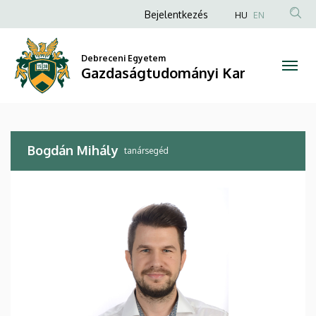
Bogdán
Ugrás
Anonim
Bejelentkezés
HU
EN
a
Felhasználói
Mihály
tartalomra
fiók
Debreceni Egyetem
|
Gazdaságtudományi Kar
menüje
Gazdaságtudományi
Kar
Bogdán Mihály
tanársegéd