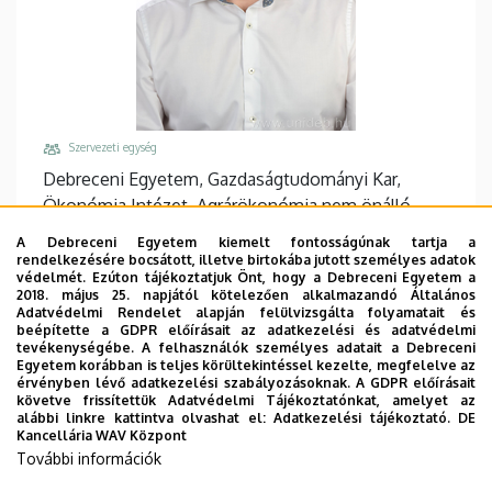
Szervezeti egység
Debreceni Egyetem, Gazdaságtudományi Kar,
Ökonómia Intézet, Agrárökonómia nem önálló
Tanszék
A Debreceni Egyetem kiemelt fontosságúnak tartja a
rendelkezésére bocsátott, illetve birtokába jutott személyes adatok
Központi telefonszám, mellék
védelmét. Ezúton tájékoztatjuk Önt, hogy a Debreceni Egyetem a
+36 52 508 444
/
86902
2018. május 25. napjától kötelezően alkalmazandó Általános
Adatvédelmi Rendelet alapján felülvizsgálta folyamatait és
Email
beépítette a GDPR előírásait az adatkezelési és adatvédelmi
tevékenységébe. A felhasználók személyes adatait a Debreceni
bogdan.mihaly@econ.unideb.hu
Egyetem korábban is teljes körültekintéssel kezelte, megfelelve az
érvényben lévő adatkezelési szabályozásoknak. A GDPR előírásait
Cím
követve frissítettük Adatvédelmi Tájékoztatónkat, amelyet az
4032 Debrecen Böszörményi út 138
alábbi linkre kattintva olvashat el:
Adatkezelési tájékoztató.
DE
Kancellária WAV Központ
Épület, emelet, ajtó
További információk
"Q" épület GTK Táj- és Vidékfejlesztési Központ
,