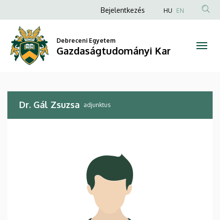
Dr.
Ugrás
Anonim
Bejelentkezés
HU
EN
a
Felhasználói
Gál
tartalomra
fiók
Debreceni Egyetem
Zsuzsa
Gazdaságtudományi Kar
menüje
|
Gazdaságtudományi
Dr. Gál Zsuzsa
Kar
adjunktus