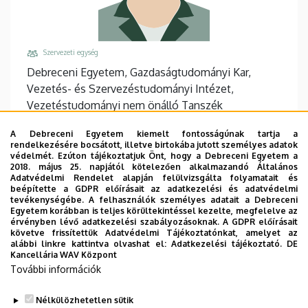
Szervezeti egység
Debreceni Egyetem, Gazdaságtudományi Kar,
Vezetés- és Szervezéstudományi Intézet,
Vezetéstudományi nem önálló Tanszék
Központi telefonszám, mellék
A Debreceni Egyetem kiemelt fontosságúnak tartja a
+36 52 508 444
/
88122
rendelkezésére bocsátott, illetve birtokába jutott személyes adatok
védelmét. Ezúton tájékoztatjuk Önt, hogy a Debreceni Egyetem a
Email
2018. május 25. napjától kötelezően alkalmazandó Általános
Adatvédelmi Rendelet alapján felülvizsgálta folyamatait és
gal.zsuzsa@econ.unideb.hu
beépítette a GDPR előírásait az adatkezelési és adatvédelmi
tevékenységébe. A felhasználók személyes adatait a Debreceni
Cím
Egyetem korábban is teljes körültekintéssel kezelte, megfelelve az
4032 Debrecen Böszörményi út 138
érvényben lévő adatkezelési szabályozásoknak. A GDPR előírásait
követve frissítettük Adatvédelmi Tájékoztatónkat, amelyet az
Épület, emelet, ajtó
alábbi linkre kattintva olvashat el:
Adatkezelési tájékoztató.
DE
Kancellária WAV Központ
"F" épület GTK Fényház
, 1. emelet, 111
További információk
Weboldalak
Website
Nélkülözhetetlen sütik