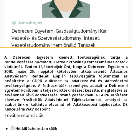
Szervezeti egység
Debreceni Egyetem, Gazdaságtudományi Kar,
Vezetés- és Szervezéstudományi Intézet,
Vezetéstudományi nem önálló Tanszék
Központi telefonszám, mellék
A Debreceni Egyetem kiemelt fontosságúnak tartja a
+36 52 508 444
/
88126
rendelkezésére bocsátott, illetve birtokába jutott személyes adatok
védelmét. Ezúton tájékoztatjuk Önt, hogy a Debreceni Egyetem a
Email
2018. május 25. napjától kötelezően alkalmazandó Általános
Adatvédelmi Rendelet alapján felülvizsgálta folyamatait és
bilanics.agnes@econ.unideb.hu
beépítette a GDPR előírásait az adatkezelési és adatvédelmi
tevékenységébe. A felhasználók személyes adatait a Debreceni
Cím
Egyetem korábban is teljes körültekintéssel kezelte, megfelelve az
4032 Debrecen Böszörményi út 138
érvényben lévő adatkezelési szabályozásoknak. A GDPR előírásait
követve frissítettük Adatvédelmi Tájékoztatónkat, amelyet az
Épület, emelet, ajtó
alábbi linkre kattintva olvashat el:
Adatkezelési tájékoztató.
DE
Kancellária WAV Központ
"F" épület GTK Fényház
, földszint, 11
További információk
Weboldalak
Website
Nélkülözhetetlen sütik