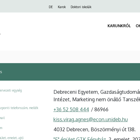
Felső
DE
Karok
Doktori iskolák
navigáció
KARUNKRÓL
O
r
s
ervezeti egység
Debreceni Egyetem, Gazdaságtudomány
Intézet, Marketing nem önálló Tanszé
zponti telefonszám, mellék
+36 52 508 444
/
86966
ail
kiss.virag.agnes@econ.unideb.hu
ím
4032 Debrecen, Böszörményi út 138.
ület, emelet, ajtó
"F" épület GTK Fényház
, 2. emelet, 20