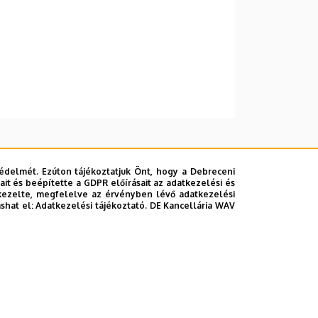
édelmét. Ezúton tájékoztatjuk Önt, hogy a Debreceni
it és beépítette a GDPR előírásait az adatkezelési és
kezelte, megfelelve az érvényben lévő adatkezelési
ashat el:
Adatkezelési tájékoztató.
DE Kancellária WAV