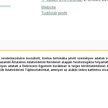
eboldalak
Website
Tudóstér profil
 rendelkezésére bocsátott, illetve birtokába jutott személyes adatok v
azandó Általános Adatvédelmi Rendelet alapján felülvizsgálta folyamata
yes adatait a Debreceni Egyetem korábban is teljes körültekintéssel 
tük Adatvédelmi Tájékoztatónkat, amelyet az alábbi linkre kattintva olv