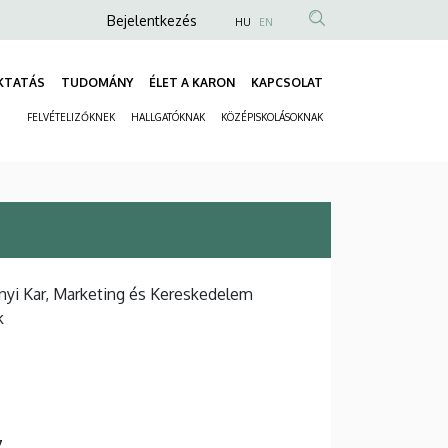
Anonim
Bejelentkezés
HU
EN
Felhasználói
fiók
KTATÁS
TUDOMÁNY
ÉLET A KARON
KAPCSOLAT
Fő
menüje
FELVÉTELIZŐKNEK
HALLGATÓKNAK
KÖZÉPISKOLÁSOKNAK
navigáció
Másodlagos
navigáció
i Kar, Marketing és Kereskedelem
k
7