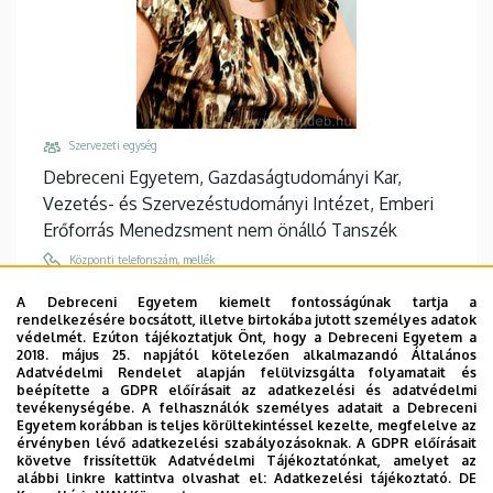
Szervezeti egység
Debreceni Egyetem, Gazdaságtudományi Kar,
Vezetés- és Szervezéstudományi Intézet, Emberi
Erőforrás Menedzsment nem önálló Tanszék
Központi telefonszám, mellék
+36 52 508 444
/
88110
A Debreceni Egyetem kiemelt fontosságúnak tartja a
rendelkezésére bocsátott, illetve birtokába jutott személyes adatok
Email
védelmét. Ezúton tájékoztatjuk Önt, hogy a Debreceni Egyetem a
gergely.eva@econ.unideb.hu
2018. május 25. napjától kötelezően alkalmazandó Általános
Adatvédelmi Rendelet alapján felülvizsgálta folyamatait és
Cím
beépítette a GDPR előírásait az adatkezelési és adatvédelmi
tevékenységébe. A felhasználók személyes adatait a Debreceni
4032 Debrecen, Böszörményi út 138.
Egyetem korábban is teljes körültekintéssel kezelte, megfelelve az
érvényben lévő adatkezelési szabályozásoknak. A GDPR előírásait
Épület, emelet, ajtó
követve frissítettük Adatvédelmi Tájékoztatónkat, amelyet az
"F" épület GTK Fényház
, földszint, 12
alábbi linkre kattintva olvashat el:
Adatkezelési tájékoztató.
DE