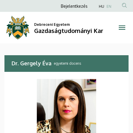
Dr.
Ugrás
Anonim
Bejelentkezés
HU
EN
a
Felhasználói
Gergely
tartalomra
fiók
Debreceni Egyetem
Éva
Gazdaságtudományi Kar
menüje
|
Gazdaságtudományi
Dr. Gergely Éva
Kar
egyetemi docens