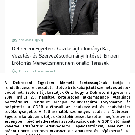
Szervezeti egység
Debreceni Egyetem, Gazdaságtudományi Kar,
Vezetés- és Szervezéstudományi Intézet, Emberi
Erőforrás Menedzsment nem önálló Tanszék
Központi telefonszám, mellék
+36 52 508 444
/
88573
A Debreceni Egyetem kiemelt fontosságúnak tartja a
rendelkezésére bocsátott, illetve birtokába jutott személyes adatok
Email
védelmét. Ezúton tájékoztatjuk Önt, hogy a Debreceni Egyetem a
kun.andras.istvan@econ.unideb.hu
2018. május 25. napjától kötelezően alkalmazandó Általános
Adatvédelmi Rendelet alapján felülvizsgálta folyamatait és
Cím
beépítette a GDPR előírásait az adatkezelési és adatvédelmi
tevékenységébe. A felhasználók személyes adatait a Debreceni
4032 Debrecen, Böszörményi út 138.
Egyetem korábban is teljes körültekintéssel kezelte, megfelelve az
érvényben lévő adatkezelési szabályozásoknak. A GDPR előírásait
Épület, emelet, ajtó
követve frissítettük Adatvédelmi Tájékoztatónkat, amelyet az
"F" épület GTK Fényház
, földszint, 13
alábbi linkre kattintva olvashat el:
Adatkezelési tájékoztató.
DE