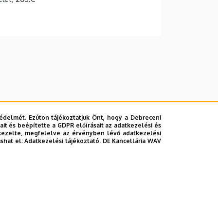
édelmét. Ezúton tájékoztatjuk Önt, hogy a Debreceni
it és beépítette a GDPR előírásait az adatkezelési és
kezelte, megfelelve az érvényben lévő adatkezelési
ashat el:
Adatkezelési tájékoztató.
DE Kancellária WAV