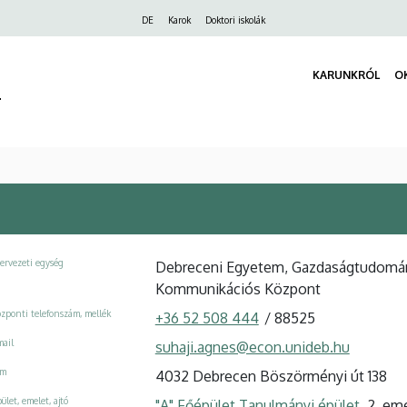
Felső
DE
Karok
Doktori iskolák
navigáció
KARUNKRÓL
O
r
ervezeti egység
Debreceni Egyetem, Gazdaságtudomány
Kommunikációs Központ
zponti telefonszám, mellék
+36 52 508 444
/
88525
ail
suhaji.agnes@econ.unideb.hu
ím
4032 Debrecen Böszörményi út 138
ület, emelet, ajtó
"A" Főépület Tanulmányi épület
, 2. em