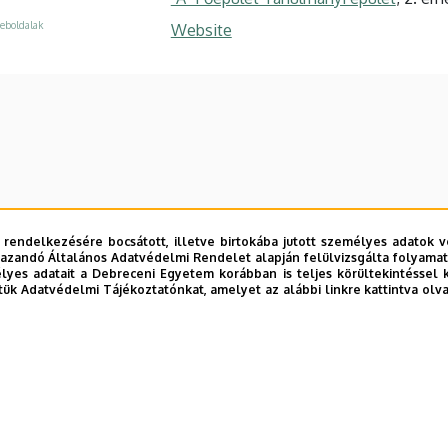
eboldalak
Website
 rendelkezésére bocsátott, illetve birtokába jutott személyes adatok v
azandó Általános Adatvédelmi Rendelet alapján felülvizsgálta folyamata
yes adatait a Debreceni Egyetem korábban is teljes körültekintéssel 
tük Adatvédelmi Tájékoztatónkat, amelyet az alábbi linkre kattintva olv