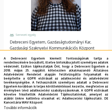
Szervezeti egység
Debreceni Egyetem, Gazdaságtudományi Kar,
Gazdasági Szaknyelvi Kommunikációs Központ
Központi telefonszám, mellék
A Debreceni Egyetem kiemelt fontosságúnak tartja a
+36 52 508 444
/
88525
rendelkezésére bocsátott, illetve birtokába jutott személyes adatok
védelmét. Ezúton tájékoztatjuk Önt, hogy a Debreceni Egyetem a
Email
2018. május 25. napjától kötelezően alkalmazandó Általános
Adatvédelmi Rendelet alapján felülvizsgálta folyamatait és
vajdics.eszter@econ.unideb.hu
beépítette a GDPR előírásait az adatkezelési és adatvédelmi
tevékenységébe. A felhasználók személyes adatait a Debreceni
Cím
Egyetem korábban is teljes körültekintéssel kezelte, megfelelve az
4032 Debrecen Böszörményi út 138
érvényben lévő adatkezelési szabályozásoknak. A GDPR előírásait
követve frissítettük Adatvédelmi Tájékoztatónkat, amelyet az
Épület, emelet, ajtó
alábbi linkre kattintva olvashat el:
Adatkezelési tájékoztató.
DE
Kancellária WAV Központ
"A" Főépület Tanulmányi épület
, 2. emelet, 203.C
További információk
Weboldalak