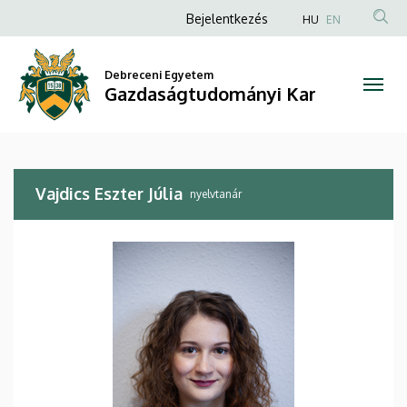
Vajdics
Ugrás
Anonim
Bejelentkezés
HU
EN
a
Felhasználói
Eszter
tartalomra
fiók
Debreceni Egyetem
Júlia
Gazdaságtudományi Kar
menüje
|
Gazdaságtudományi
Vajdics Eszter Júlia
Kar
nyelvtanár