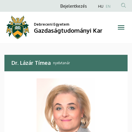
Dr.
Ugrás
Anonim
Bejelentkezés
HU
EN
a
Felhasználói
Lázár
tartalomra
fiók
Debreceni Egyetem
Tímea
Gazdaságtudományi Kar
menüje
|
Gazdaságtudományi
Dr. Lázár Tímea
Kar
nyelvtanár