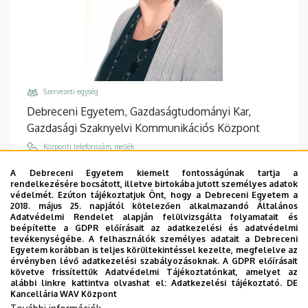
Szervezeti egység
Debreceni Egyetem, Gazdaságtudományi Kar,
Gazdasági Szaknyelvi Kommunikációs Központ
Központi telefonszám, mellék
+36 52 508 444
/
88105
A Debreceni Egyetem kiemelt fontosságúnak tartja a
rendelkezésére bocsátott, illetve birtokába jutott személyes adatok
Email
védelmét. Ezúton tájékoztatjuk Önt, hogy a Debreceni Egyetem a
lazar.timea@econ.unideb.hu
2018. május 25. napjától kötelezően alkalmazandó Általános
Adatvédelmi Rendelet alapján felülvizsgálta folyamatait és
Cím
beépítette a GDPR előírásait az adatkezelési és adatvédelmi
tevékenységébe. A felhasználók személyes adatait a Debreceni
4032 Debrecen, Böszörményi út 138.
Egyetem korábban is teljes körültekintéssel kezelte, megfelelve az
érvényben lévő adatkezelési szabályozásoknak. A GDPR előírásait
Épület, emelet, ajtó
követve frissítettük Adatvédelmi Tájékoztatónkat, amelyet az
"A" Főépület Tanulmányi épület
, 2. emelet, 203.B
alábbi linkre kattintva olvashat el:
Adatkezelési tájékoztató.
DE
Kancellária WAV Központ
Weboldalak