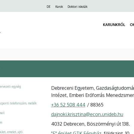
Felső
DE
Karok
Doktori iskolák
navigáció
KARUNKRÓL
O
r
ervezeti egység
Debreceni Egyetem, Gazdaságtudomán
Intézet, Emberi Erőforrás Menedzsme
zponti telefonszám, mellék
+36 52 508 444
/
88365
ail
dajnoki.krisztina@econ.unideb.hu
ím
4032 Debrecen, Böszörményi út 138.
ület, emelet, ajtó
"F" épület GTK Fényház
, földszint, 10