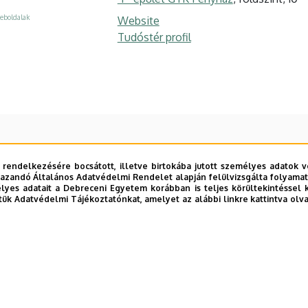
eboldalak
Website
Tudóstér profil
 rendelkezésére bocsátott, illetve birtokába jutott személyes adatok v
azandó Általános Adatvédelmi Rendelet alapján felülvizsgálta folyamata
yes adatait a Debreceni Egyetem korábban is teljes körültekintéssel 
tük Adatvédelmi Tájékoztatónkat, amelyet az alábbi linkre kattintva olv