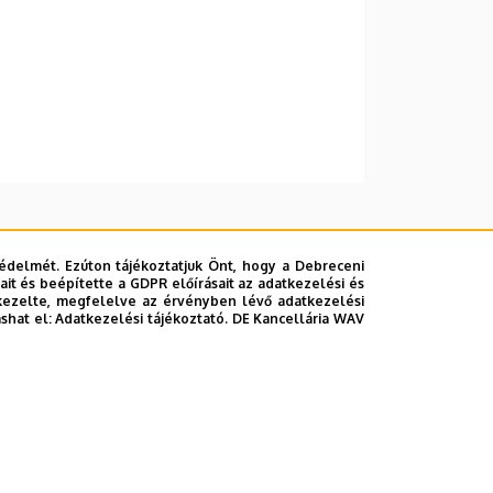
édelmét. Ezúton tájékoztatjuk Önt, hogy a Debreceni
it és beépítette a GDPR előírásait az adatkezelési és
kezelte, megfelelve az érvényben lévő adatkezelési
ashat el:
Adatkezelési tájékoztató.
DE Kancellária WAV