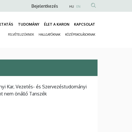
Anonim
Bejelentkezés
HU
EN
Felhasználói
fiók
KTATÁS
TUDOMÁNY
ÉLET A KARON
KAPCSOLAT
Fő
menüje
FELVÉTELIZŐKNEK
HALLGATÓKNAK
KÖZÉPISKOLÁSOKNAK
navigáció
Másodlagos
navigáció
yi Kar, Vezetés- és Szervezéstudományi
nt nem önálló Tanszék