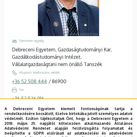
Szervezeti egység
Debreceni Egyetem, Gazdaságtudományi Kar,
Gazdálkodástudományi Intézet,
Vállalatgazdaságtani nem önálló Tanszék
Központi telefonszám, mellék
+36 52 508 444
/
86900
Fax
+36 52 526 916
Email
A Debreceni Egyetem kiemelt fontosságúnak tartja a
rendelkezésére bocsátott, illetve birtokába jutott személyes adatok
bai.attila@econ.unideb.hu
védelmét. Ezúton tájékoztatjuk Önt, hogy a Debreceni Egyetem a
2018. május 25. napjától kötelezően alkalmazandó Általános
Cím
Adatvédelmi Rendelet alapján felülvizsgálta folyamatait és
4032 Debrecen, Böszörményi út 142.
beépítette a GDPR előírásait az adatkezelési és adatvédelmi