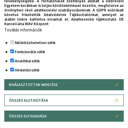
tevékenységébe. A felhasználók személyes adatait a Debreceni
Épület, emelet, ajtó
Egyetem korábban is teljes körültekintéssel kezelte, megfelelve az
érvényben lévő adatkezelési szabályozásoknak. A GDPR előírásait
"Q" épület GTK Táj- és Vidékfejlesztési Központ
, 1.
követve frissítettük Adatvédelmi Tájékoztatónkat, amelyet az
emelet, 112
alábbi linkre kattintva olvashat el:
Adatkezelési tájékoztató.
DE
Kancellária WAV Központ
Weboldalak
További információk
Website
Tudóstér profil
Nélkülözhetetlen sütik
Funkcionális sütik
Analitikai sütik
Hirdetési sütik
KIVÁLASZTOTTAK MENTÉSE
WITHDRAW CONSENT
Adatvédelem
Adatvédelem
ÖSSZES ELUTASÍTÁSA
Technikai információk
ÖSSZES ELFOGADÁSA
Copyright © 2026 Unideb