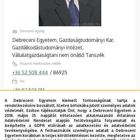
Szervezeti egység
Debreceni Egyetem, Gazdaságtudományi Kar,
Gazdálkodástudományi Intézet,
Vállalatgazdaságtani nem önálló Tanszék
Központi telefonszám, mellék
+36 52 508 444
/
86925
Fax
+36 52 526 916
Email
A Debreceni Egyetem kiemelt fontosságúnak tartja a
rendelkezésére bocsátott, illetve birtokába jutott személyes adatok
posta.laszlo@econ.unideb.hu
védelmét. Ezúton tájékoztatjuk Önt, hogy a Debreceni Egyetem a
2018. május 25. napjától kötelezően alkalmazandó Általános
Cím
Adatvédelmi Rendelet alapján felülvizsgálta folyamatait és
4032 Debrecen, Böszörményi út 142.
beépítette a GDPR előírásait az adatkezelési és adatvédelmi
tevékenységébe. A felhasználók személyes adatait a Debreceni
Épület, emelet, ajtó
Egyetem korábban is teljes körültekintéssel kezelte, megfelelve az