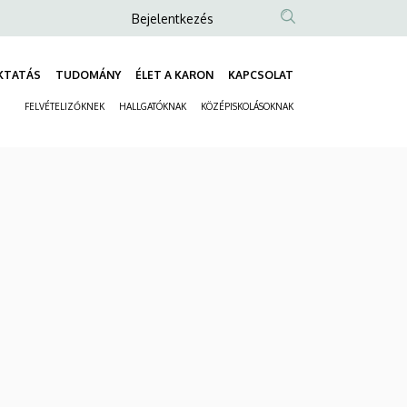
Anonim
Bejelentkezés
Felhasználói
fiók
KTATÁS
TUDOMÁNY
ÉLET A KARON
KAPCSOLAT
Fő
menüje
FELVÉTELIZŐKNEK
HALLGATÓKNAK
KÖZÉPISKOLÁSOKNAK
navigáció
Másodlagos
navigáció