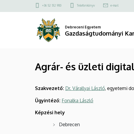
Agrár-
Ugrás
Felső
+36 52 512 900
Telefonkönyv
e-mail
a
kapcsolat
és
tartalomra
menü
üzleti
Debreceni Egyetem
Gazdaságtudományi Ka
digitalizáció
alapképzési
Agrár- és üzleti digita
szak
|
Szakvezető:
Dr. Várallyai László
, egyetemi d
Gazdaságtudományi
Ügyintéző:
Fonalka László
Kar
Képzési hely
Debrecen