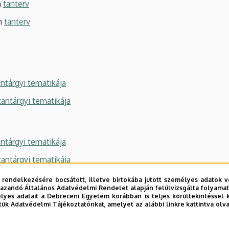
n
tanterv
en
tanterv
ntárgyi tematikája
tantárgyi tematikája
ntárgyi tematikája
tantárgyi tematikája
 rendelkezésére bocsátott, illetve birtokába jutott személyes adatok v
azandó Általános Adatvédelmi Rendelet alapján felülvizsgálta folyamata
yes adatait a Debreceni Egyetem korábban is teljes körültekintéssel 
ntárgyi tematikája
tük Adatvédelmi Tájékoztatónkat, amelyet az alábbi linkre kattintva olv
tantárgyi tematikája