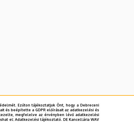
édelmét. Ezúton tájékoztatjuk Önt, hogy a Debreceni
it és beépítette a GDPR előírásait az adatkezelési és
kezelte, megfelelve az érvényben lévő adatkezelési
ashat el:
Adatkezelési tájékoztató.
DE Kancellária WAV