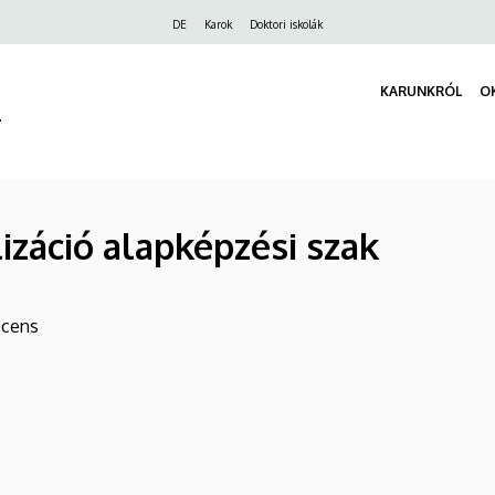
Felső
DE
Karok
Doktori iskolák
navigáció
KARUNKRÓL
O
r
lizáció alapképzési szak
ocens