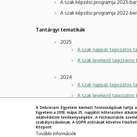
A szak képzési programja 2023-ba
A szak képzési programja 2022-b
Tantárgyi tematikák
2025
A szak nappali tagozatos ta
A szak levelező tagozatos 
2024
A szak nappali tagozatos ta
A szak levelező tagozatos 
A Debreceni Egyetem kiemelt fontosságúnak tartja a
2023
Egyetem a 2018. május 25. napjától kötelezően alkalm
adatvédelmi tevékenységébe. A felhasználók személ
A szak nappali tagozatos ta
szabályozásoknak. A GDPR előírásait követve frissítet
Központ
A szak levelező tagozatos 
További információk