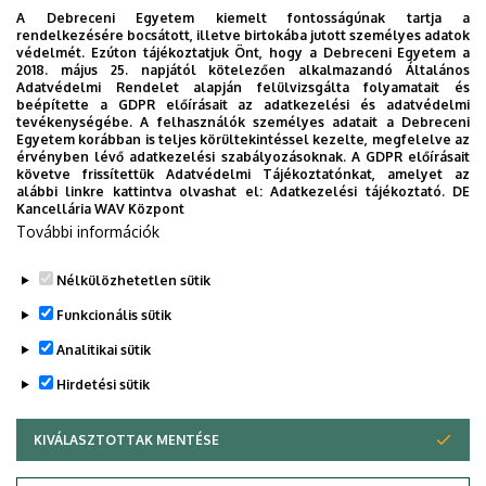
A Debreceni Egyetem kiemelt fontosságúnak tartja a
rendelkezésére bocsátott, illetve birtokába jutott személyes adatok
védelmét. Ezúton tájékoztatjuk Önt, hogy a Debreceni Egyetem a
2018. május 25. napjától kötelezően alkalmazandó Általános
Adatvédelmi Rendelet alapján felülvizsgálta folyamatait és
beépítette a GDPR előírásait az adatkezelési és adatvédelmi
tevékenységébe. A felhasználók személyes adatait a Debreceni
Egyetem korábban is teljes körültekintéssel kezelte, megfelelve az
érvényben lévő adatkezelési szabályozásoknak. A GDPR előírásait
követve frissítettük Adatvédelmi Tájékoztatónkat, amelyet az
alábbi linkre kattintva olvashat el:
Adatkezelési tájékoztató.
DE
Kancellária WAV Központ
További információk
Nélkülözhetetlen sütik
Funkcionális sütik
Analitikai sütik
Hirdetési sütik
KIVÁLASZTOTTAK MENTÉSE
WITHDRAW CONSENT