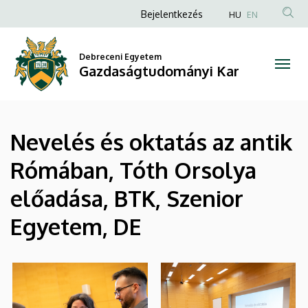
|
Ugrás
Anonim
Bejelentkezés
HU
EN
a
Felhasználói
Gazdaságtudományi
tartalomra
fiók
Debreceni Egyetem
Kar
Gazdaságtudományi Kar
menüje
Nevelés és oktatás az antik
Rómában, Tóth Orsolya
előadása, BTK, Szenior
Egyetem, DE