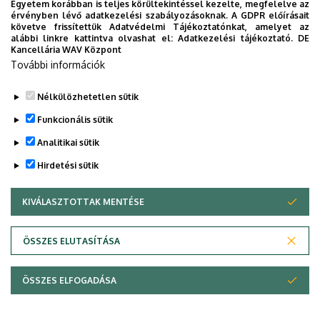
Egyetem korábban is teljes körültekintéssel kezelte, megfelelve az
érvényben lévő adatkezelési szabályozásoknak. A GDPR előírásait
követve frissítettük Adatvédelmi Tájékoztatónkat, amelyet az
alábbi linkre kattintva olvashat el:
Adatkezelési tájékoztató.
DE
Kancellária WAV Központ
További információk
Nélkülözhetetlen sütik
Funkcionális sütik
Analitikai sütik
Hirdetési sütik
KIVÁLASZTOTTAK MENTÉSE
WITHDRAW CONSENT
Adatvédelem
Adatvédelem
ÖSSZES ELUTASÍTÁSA
Technikai információk
ÖSSZES ELFOGADÁSA
Copyright © 2026 Unideb