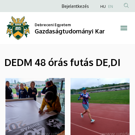
|
Ugrás
Anonim
Bejelentkezés
HU
EN
a
Felhasználói
Gazdaságtudományi
tartalomra
fiók
Debreceni Egyetem
Kar
Gazdaságtudományi Kar
menüje
DEDM 48 órás futás DE,DI