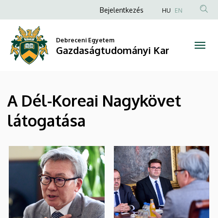
|
Ugrás
Anonim
Bejelentkezés
HU
EN
a
Felhasználói
Gazdaságtudományi
tartalomra
fiók
Debreceni Egyetem
Kar
Gazdaságtudományi Kar
menüje
A Dél-Koreai Nagykövet
látogatása