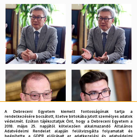
A Debreceni Egyetem kiemelt fontosságúnak tartja a
rendelkezésére bocsátott, illetve birtokába jutott személyes adatok
védelmét. Ezúton tájékoztatjuk Önt, hogy a Debreceni Egyetem a
2018. május 25. napjától kötelezően alkalmazandó Általános
Adatvédelmi Rendelet alapján felülvizsgálta folyamatait és
beépítette a GDPR előírásait az adatkezelési és adatvédelmi