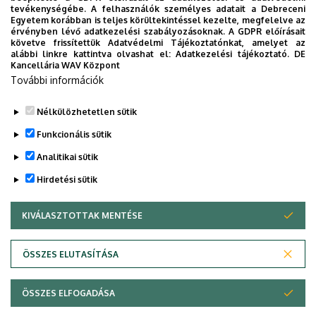
tevékenységébe. A felhasználók személyes adatait a Debreceni
Egyetem korábban is teljes körültekintéssel kezelte, megfelelve az
érvényben lévő adatkezelési szabályozásoknak. A GDPR előírásait
követve frissítettük Adatvédelmi Tájékoztatónkat, amelyet az
alábbi linkre kattintva olvashat el:
Adatkezelési tájékoztató.
DE
Kancellária WAV Központ
További információk
Nélkülözhetetlen sütik
Funkcionális sütik
Analitikai sütik
Hirdetési sütik
KIVÁLASZTOTTAK MENTÉSE
WITHDRAW CONSENT
Adatvédelem
Adatvédelem
ÖSSZES ELUTASÍTÁSA
Technikai információk
ÖSSZES ELFOGADÁSA
Copyright © 2026 Unideb