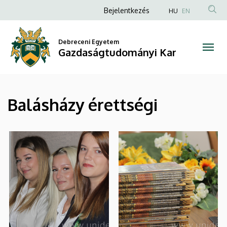
|
Ugrás
Anonim
Bejelentkezés
HU
EN
a
Felhasználói
Gazdaságtudományi
tartalomra
fiók
Debreceni Egyetem
Kar
Gazdaságtudományi Kar
menüje
Balásházy érettségi