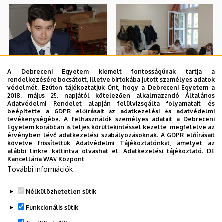
A Debreceni Egyetem kiemelt fontosságúnak tartja a
rendelkezésére bocsátott, illetve birtokába jutott személyes adatok
védelmét. Ezúton tájékoztatjuk Önt, hogy a Debreceni Egyetem a
2018. május 25. napjától kötelezően alkalmazandó Általános
Adatvédelmi Rendelet alapján felülvizsgálta folyamatait és
beépítette a GDPR előírásait az adatkezelési és adatvédelmi
tevékenységébe. A felhasználók személyes adatait a Debreceni
Egyetem korábban is teljes körültekintéssel kezelte, megfelelve az
érvényben lévő adatkezelési szabályozásoknak. A GDPR előírásait
követve frissítettük Adatvédelmi Tájékoztatónkat, amelyet az
alábbi linkre kattintva olvashat el:
Adatkezelési tájékoztató.
DE
Kancellária WAV Központ
További információk
Nélkülözhetetlen sütik
Funkcionális sütik