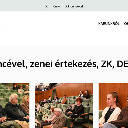
Felső
DE
Karok
Doktori iskolák
navigáció
KARUNKRÓL
O
r
cével, zenei értekezés, ZK, D