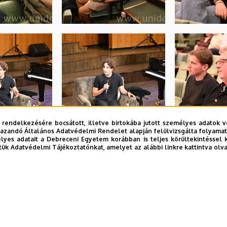
 rendelkezésére bocsátott, illetve birtokába jutott személyes adatok v
azandó Általános Adatvédelmi Rendelet alapján felülvizsgálta folyamata
yes adatait a Debreceni Egyetem korábban is teljes körültekintéssel 
tük Adatvédelmi Tájékoztatónkat, amelyet az alábbi linkre kattintva olv