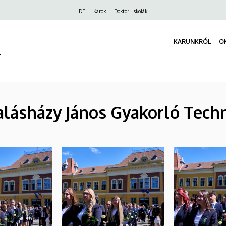
Felső
DE
Karok
Doktori iskolák
navigáció
KARUNKRÓL
O
r
lásházy János Gyakorló Tech