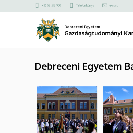
|
Ugrás
Felső
+36 52 512 900
Telefonkönyv
e-mail
a
kapcsolat
Gazdaságtudományi
tartalomra
menü
Kar
Debreceni Egyetem
Gazdaságtudományi Ka
Debreceni Egyetem Ba