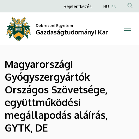
|
Ugrás
Anonim
Bejelentkezés
HU
EN
a
Felhasználói
Gazdaságtudományi
tartalomra
fiók
Debreceni Egyetem
Kar
Gazdaságtudományi Kar
menüje
Magyarországi
Gyógyszergyártók
Országos Szövetsége,
együttműködési
megállapodás aláírás,
GYTK, DE