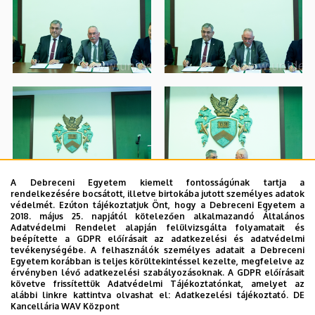
A Debreceni Egyetem kiemelt fontosságúnak tartja a
rendelkezésére bocsátott, illetve birtokába jutott személyes adatok
védelmét. Ezúton tájékoztatjuk Önt, hogy a Debreceni Egyetem a
2018. május 25. napjától kötelezően alkalmazandó Általános
Adatvédelmi Rendelet alapján felülvizsgálta folyamatait és
beépítette a GDPR előírásait az adatkezelési és adatvédelmi
tevékenységébe. A felhasználók személyes adatait a Debreceni
Egyetem korábban is teljes körültekintéssel kezelte, megfelelve az
érvényben lévő adatkezelési szabályozásoknak. A GDPR előírásait
követve frissítettük Adatvédelmi Tájékoztatónkat, amelyet az
alábbi linkre kattintva olvashat el:
Adatkezelési tájékoztató.
DE
Kancellária WAV Központ