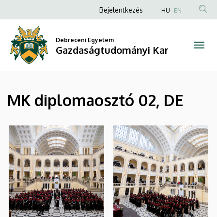
|
Ugrás
Anonim
Bejelentkezés
HU
EN
a
Felhasználói
Gazdaságtudományi
tartalomra
fiók
Debreceni Egyetem
Kar
Gazdaságtudományi Kar
menüje
MK diplomaosztó 02, DE