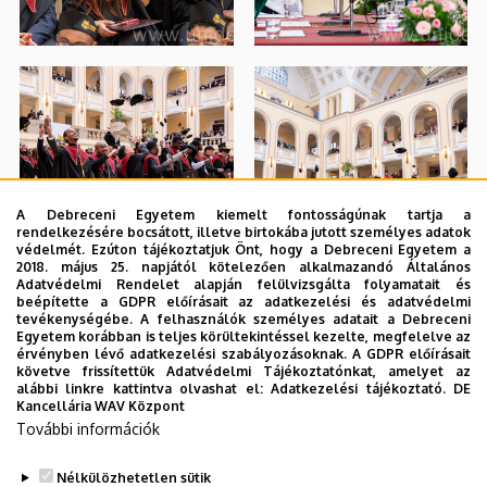
A Debreceni Egyetem kiemelt fontosságúnak tartja a
rendelkezésére bocsátott, illetve birtokába jutott személyes adatok
védelmét. Ezúton tájékoztatjuk Önt, hogy a Debreceni Egyetem a
2018. május 25. napjától kötelezően alkalmazandó Általános
Adatvédelmi Rendelet alapján felülvizsgálta folyamatait és
beépítette a GDPR előírásait az adatkezelési és adatvédelmi
tevékenységébe. A felhasználók személyes adatait a Debreceni
Egyetem korábban is teljes körültekintéssel kezelte, megfelelve az
érvényben lévő adatkezelési szabályozásoknak. A GDPR előírásait
követve frissítettük Adatvédelmi Tájékoztatónkat, amelyet az
alábbi linkre kattintva olvashat el:
Adatkezelési tájékoztató.
DE
Kancellária WAV Központ
További információk
Nélkülözhetetlen sütik