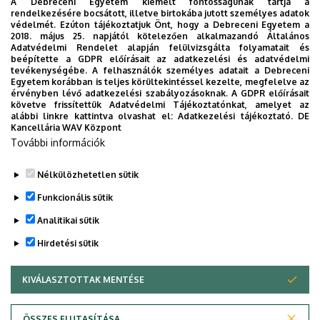
A Debreceni Egyetem kiemelt fontosságúnak tartja a
rendelkezésére bocsátott, illetve birtokába jutott személyes adatok
védelmét. Ezúton tájékoztatjuk Önt, hogy a Debreceni Egyetem a
2018. május 25. napjától kötelezően alkalmazandó Általános
Adatvédelmi Rendelet alapján felülvizsgálta folyamatait és
beépítette a GDPR előírásait az adatkezelési és adatvédelmi
tevékenységébe. A felhasználók személyes adatait a Debreceni
Egyetem korábban is teljes körültekintéssel kezelte, megfelelve az
érvényben lévő adatkezelési szabályozásoknak. A GDPR előírásait
Szervezeti egység
követve frissítettük Adatvédelmi Tájékoztatónkat, amelyet az
Debreceni Egyetem, Gazdaságtudományi Kar,
alábbi linkre kattintva olvashat el:
Adatkezelési tájékoztató.
DE
Kancellária WAV Központ
Ökonómia Intézet
További információk
Email
ferenczi.aliz@econ.unideb.hu
Nélkülözhetetlen sütik
Funkcionális sütik
Analitikai sütik
Hirdetési sütik
KIVÁLASZTOTTAK MENTÉSE
WITHDRAW CONSENT
Adatvédelem
Adatvédelem
ÖSSZES ELUTASÍTÁSA