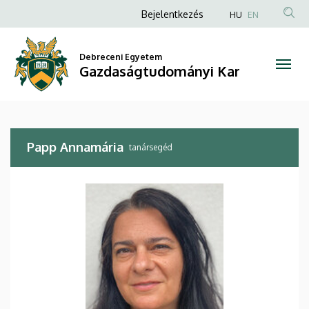
Papp
Ugrás
Anonim
Bejelentkezés
HU
EN
a
Felhasználói
Annamária
tartalomra
fiók
Debreceni Egyetem
|
Gazdaságtudományi Kar
menüje
Gazdaságtudományi
Kar
Papp Annamária
tanársegéd