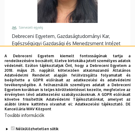
Szervezeti egység
Debreceni Egyetem, Gazdaságtudományi Kar,
Egészségügyi Gazdasági és Menedzsment Intézet
Központi telefonszám, mellék
A Debreceni Egyetem kiemelt fontosságúnak tartja a
+36 52 512 900
/
68034
rendelkezésére bocsátott, illetve birtokába jutott személyes adatok
védelmét. Ezúton tájékoztatjuk Önt, hogy a Debreceni Egyetem a
Email
2018. május 25. napjától kötelezően alkalmazandó Általános
Adatvédelmi Rendelet alapján felülvizsgálta folyamatait és
papp.annamaria@econ.unideb.hu
beépítette a GDPR előírásait az adatkezelési és adatvédelmi
tevékenységébe. A felhasználók személyes adatait a Debreceni
Cím
Egyetem korábban is teljes körültekintéssel kezelte, megfelelve az
4032 Debrecen Böszörményi út 138
érvényben lévő adatkezelési szabályozásoknak. A GDPR előírásait
követve frissítettük Adatvédelmi Tájékoztatónkat, amelyet az
Épület, emelet, ajtó
alábbi linkre kattintva olvashat el:
Adatkezelési tájékoztató.
DE
Kancellária WAV Központ
GTK Mag-Ház
, 2. emelet, 202
További információk
Weboldalak
Tudóstér profil
Nélkülözhetetlen sütik