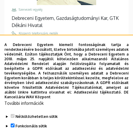
Szervezeti egység
Debreceni Egyetem, Gazdaságtudományi Kar, GTK
Dékáni Hivatal
Központi telefonszám, mellék
+36 52 512 900
/
68009
A Debreceni Egyetem kiemelt fontosságúnak tartja a
rendelkezésére bocsátott, illetve birtokába jutott személyes adatok
Email
védelmét. Ezúton tájékoztatjuk Önt, hogy a Debreceni Egyetem a
szabo-csik.ildiko@econ.unideb.hu
2018. május 25. napjától kötelezően alkalmazandó Általános
Adatvédelmi Rendelet alapján felülvizsgálta folyamatait és
Cím
beépítette a GDPR előírásait az adatkezelési és adatvédelmi
tevékenységébe. A felhasználók személyes adatait a Debreceni
4032 Debrecen Böszörményi út 138
Egyetem korábban is teljes körültekintéssel kezelte, megfelelve az
érvényben lévő adatkezelési szabályozásoknak. A GDPR előírásait
Épület, emelet, ajtó
követve frissítettük Adatvédelmi Tájékoztatónkat, amelyet az
Kecskeméti János Sportcsarnok, földszint, 3
alábbi linkre kattintva olvashat el:
Adatkezelési tájékoztató.
DE
Kancellária WAV Központ
(fejépület)
További információk
Weboldalak
Website
Nélkülözhetetlen sütik
Funkcionális sütik