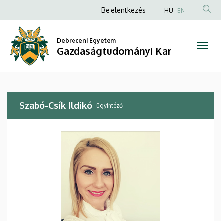
Szabó-
Ugrás
Anonim
Bejelentkezés
HU
EN
a
Felhasználói
Csík
tartalomra
fiók
Debreceni Egyetem
Ildikó
Gazdaságtudományi Kar
menüje
|
Gazdaságtudományi
Szabó-Csík Ildikó
Kar
ügyintéző