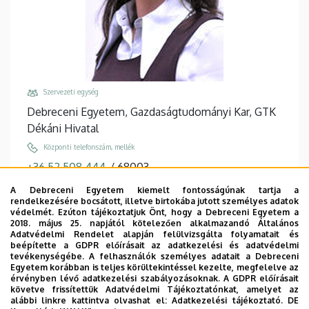
Szervezeti egység
Debreceni Egyetem, Gazdaságtudományi Kar, GTK
Dékáni Hivatal
Központi telefonszám, mellék
+36 52 508 444
/
68003
Email
A Debreceni Egyetem kiemelt fontosságúnak tartja a
rendelkezésére bocsátott, illetve birtokába jutott személyes adatok
hudak.edina@fin.unideb.hu,
védelmét. Ezúton tájékoztatjuk Önt, hogy a Debreceni Egyetem a
hudak.edina@econ.unideb.hu
2018. május 25. napjától kötelezően alkalmazandó Általános
Adatvédelmi Rendelet alapján felülvizsgálta folyamatait és
Cím
beépítette a GDPR előírásait az adatkezelési és adatvédelmi
tevékenységébe. A felhasználók személyes adatait a Debreceni
4032 Debrecen Böszörményi út 138
Egyetem korábban is teljes körültekintéssel kezelte, megfelelve az
érvényben lévő adatkezelési szabályozásoknak. A GDPR előírásait
Épület, emelet, ajtó
követve frissítettük Adatvédelmi Tájékoztatónkat, amelyet az
Kecskeméti János Sportcsarnok, 1. emelet, E102
alábbi linkre kattintva olvashat el:
Adatkezelési tájékoztató.
DE