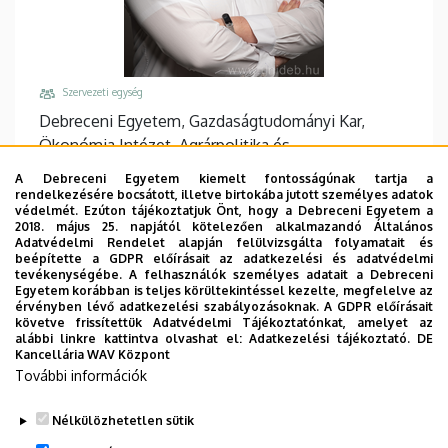
Szervezeti egység
Debreceni Egyetem, Gazdaságtudományi Kar,
Ökonómia Intézet, Agrárpolitika és
Környezetgazdaságtan nem önálló Tanszék
A Debreceni Egyetem kiemelt fontosságúnak tartja a
rendelkezésére bocsátott, illetve birtokába jutott személyes adatok
Központi telefonszám, mellék
védelmét. Ezúton tájékoztatjuk Önt, hogy a Debreceni Egyetem a
+36 52 508 444
/
86902
2018. május 25. napjától kötelezően alkalmazandó Általános
Adatvédelmi Rendelet alapján felülvizsgálta folyamatait és
Email
beépítette a GDPR előírásait az adatkezelési és adatvédelmi
tevékenységébe. A felhasználók személyes adatait a Debreceni
tarnoczi.bence@econ.unideb.hu
Egyetem korábban is teljes körültekintéssel kezelte, megfelelve az
érvényben lévő adatkezelési szabályozásoknak. A GDPR előírásait
Cím
követve frissítettük Adatvédelmi Tájékoztatónkat, amelyet az
4032 Debrecen Böszörményi út 138
alábbi linkre kattintva olvashat el:
Adatkezelési tájékoztató.
DE
Kancellária WAV Központ
Épület, emelet, ajtó
További információk
"Q" épület GTK Táj- és Vidékfejlesztési Központ
,
földszint, 18
Nélkülözhetetlen sütik