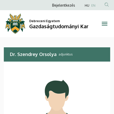
Dr.
Ugrás
Anonim
Bejelentkezés
HU
EN
a
Felhasználói
Szendrey
tartalomra
fiók
Debreceni Egyetem
Orsolya
Gazdaságtudományi Kar
menüje
|
Gazdaságtudományi
Dr. Szendrey Orsolya
Kar
adjunktus