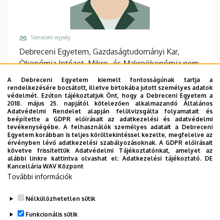
Szervezeti egység
Debreceni Egyetem, Gazdaságtudományi Kar,
Ökonómia Intézet, Mikro- és Makroökonómia nem
önálló Tanszék
A Debreceni Egyetem kiemelt fontosságúnak tartja a
rendelkezésére bocsátott, illetve birtokába jutott személyes adatok
Központi telefonszám, mellék
védelmét. Ezúton tájékoztatjuk Önt, hogy a Debreceni Egyetem a
+36 52 508 444
/
86945
2018. május 25. napjától kötelezően alkalmazandó Általános
Adatvédelmi Rendelet alapján felülvizsgálta folyamatait és
Email
beépítette a GDPR előírásait az adatkezelési és adatvédelmi
tevékenységébe. A felhasználók személyes adatait a Debreceni
szendrey.orsolya@econ.unideb.hu
Egyetem korábban is teljes körültekintéssel kezelte, megfelelve az
érvényben lévő adatkezelési szabályozásoknak. A GDPR előírásait
Cím
követve frissítettük Adatvédelmi Tájékoztatónkat, amelyet az
4032 Debrecen Böszörményi út 138
alábbi linkre kattintva olvashat el:
Adatkezelési tájékoztató.
DE
Kancellária WAV Központ
Épület, emelet, ajtó
További információk
"Q" épület GTK Táj- és Vidékfejlesztési Központ
,
földszint, 14
Nélkülözhetetlen sütik
Funkcionális sütik