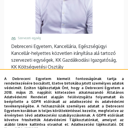
Szervezeti egység
Debreceni Egyetem, Kancellária, Egészségügyi
Kancellár-helyettes közvetlen irányítása alá tartozó
szervezeti egységek, KK Gazdálkodási Igazgatóság,
KK Költségvetési Osztály
Központi telefonszám, mellék
A Debreceni Egyetem kiemelt fontosságúnak tartja a
+36 52 411 717
/
30059
rendelkezésére bocsátott, illetve birtokába jutott személyes adatok
védelmét. Ezúton tájékoztatjuk Önt, hogy a Debreceni Egyetem a
Email
2018. május 25. napjától kötelezően alkalmazandó Általános
Adatvédelmi Rendelet alapján felülvizsgálta folyamatait és
arany.laszlo@med.unideb.hu
beépítette a GDPR előírásait az adatkezelési és adatvédelmi
tevékenységébe. A felhasználók személyes adatait a Debreceni
Cím
Egyetem korábban is teljes körültekintéssel kezelte, megfelelve az
4032 Debrecen Nagyerdei körút 98
érvényben lévő adatkezelési szabályozásoknak. A GDPR előírásait
követve frissítettük Adatvédelmi Tájékoztatónkat, amelyet az
Épület, emelet, ajtó
alábbi linkre kattintva olvashat el:
Adatkezelési tájékoztató.
DE