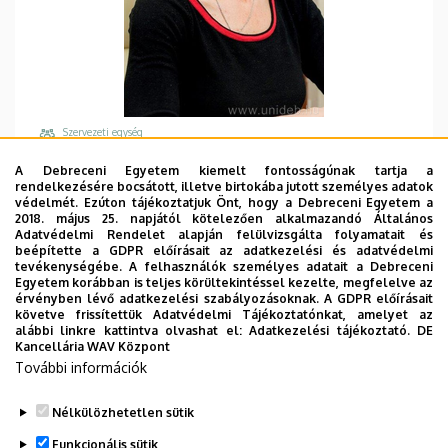
Szervezeti egység
Debreceni Egyetem, Kancellária, Pénzügyi
A Debreceni Egyetem kiemelt fontosságúnak tartja a
Igazgatóság
rendelkezésére bocsátott, illetve birtokába jutott személyes adatok
védelmét. Ezúton tájékoztatjuk Önt, hogy a Debreceni Egyetem a
Központi telefonszám, mellék
2018. május 25. napjától kötelezően alkalmazandó Általános
Adatvédelmi Rendelet alapján felülvizsgálta folyamatait és
+36 52 512 700
/
88147
beépítette a GDPR előírásait az adatkezelési és adatvédelmi
tevékenységébe. A felhasználók személyes adatait a Debreceni
Email
Egyetem korábban is teljes körültekintéssel kezelte, megfelelve az
kotorman.annamaria@fin.unideb.hu
érvényben lévő adatkezelési szabályozásoknak. A GDPR előírásait
követve frissítettük Adatvédelmi Tájékoztatónkat, amelyet az
Cím
alábbi linkre kattintva olvashat el:
Adatkezelési tájékoztató.
DE
Kancellária WAV Központ
4028 Debrecen Tüzér utca 4.
További információk
Épület, emelet, ajtó
Forest Center
, 3. emelet (B épület)
Nélkülözhetetlen sütik
Funkcionális sütik