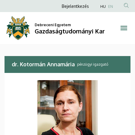
dr.
Ugrás
Anonim
Bejelentkezés
HU
EN
a
Felhasználói
Kotormán
tartalomra
fiók
Debreceni Egyetem
Annamária
Gazdaságtudományi Kar
menüje
|
Gazdaságtudományi
dr. Kotormán Annamária
Kar
pénzügyi igazgató