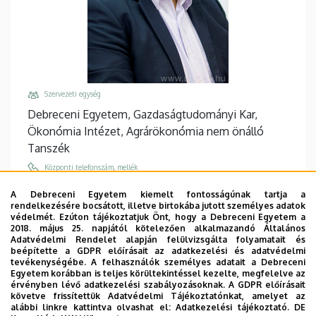
Szervezeti egység
Debreceni Egyetem, Gazdaságtudományi Kar,
Ökonómia Intézet, Agrárökonómia nem önálló
Tanszék
Központi telefonszám, mellék
+36 52 508 444
/
86901
A Debreceni Egyetem kiemelt fontosságúnak tartja a
rendelkezésére bocsátott, illetve birtokába jutott személyes adatok
Email
védelmét. Ezúton tájékoztatjuk Önt, hogy a Debreceni Egyetem a
popovics.peter@econ.unideb.hu
2018. május 25. napjától kötelezően alkalmazandó Általános
Adatvédelmi Rendelet alapján felülvizsgálta folyamatait és
Cím
beépítette a GDPR előírásait az adatkezelési és adatvédelmi
tevékenységébe. A felhasználók személyes adatait a Debreceni
4032 Debrecen, Böszörményi út 142.
Egyetem korábban is teljes körültekintéssel kezelte, megfelelve az
érvényben lévő adatkezelési szabályozásoknak. A GDPR előírásait
Épület, emelet, ajtó
követve frissítettük Adatvédelmi Tájékoztatónkat, amelyet az
"Q" épület GTK Táj- és Vidékfejlesztési Központ
,
alábbi linkre kattintva olvashat el:
Adatkezelési tájékoztató.
DE