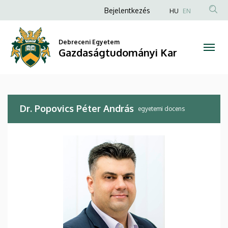
Dr.
Ugrás
Anonim
Bejelentkezés
HU
EN
a
Felhasználói
Popovics
tartalomra
fiók
Debreceni Egyetem
Péter
Gazdaságtudományi Kar
menüje
András
|
Dr. Popovics Péter András
Gazdaságtudományi
egyetemi docens
Kar