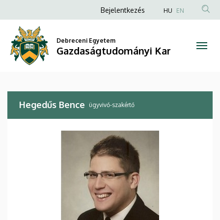
Hegedűs
Ugrás
Anonim
Bejelentkezés
HU
EN
a
Felhasználói
Bence
tartalomra
fiók
Debreceni Egyetem
|
Gazdaságtudományi Kar
menüje
Gazdaságtudományi
Kar
Hegedűs Bence
ügyvivő-szakértő