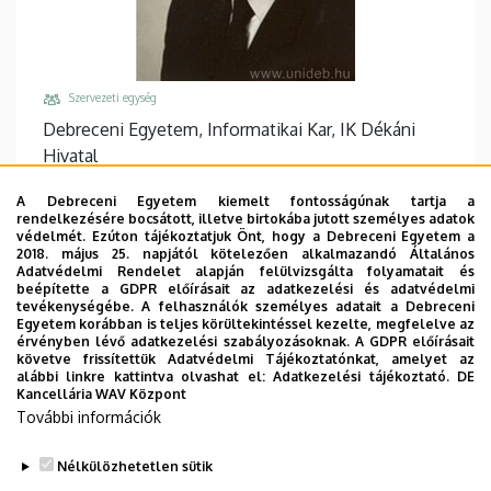
Szervezeti egység
Debreceni Egyetem, Informatikai Kar, IK Dékáni
Hivatal
Központi telefonszám, mellék
A Debreceni Egyetem kiemelt fontosságúnak tartja a
+36 52 512 985
/
75025
rendelkezésére bocsátott, illetve birtokába jutott személyes adatok
védelmét. Ezúton tájékoztatjuk Önt, hogy a Debreceni Egyetem a
Email
2018. május 25. napjától kötelezően alkalmazandó Általános
Adatvédelmi Rendelet alapján felülvizsgálta folyamatait és
hegedus.bence@inf.unideb.hu
beépítette a GDPR előírásait az adatkezelési és adatvédelmi
tevékenységébe. A felhasználók személyes adatait a Debreceni
Cím
Egyetem korábban is teljes körültekintéssel kezelte, megfelelve az
4028 Debrecen, Kassai út 26.
érvényben lévő adatkezelési szabályozásoknak. A GDPR előírásait
követve frissítettük Adatvédelmi Tájékoztatónkat, amelyet az
Épület, emelet, ajtó
alábbi linkre kattintva olvashat el:
Adatkezelési tájékoztató.
DE
Kancellária WAV Központ
Informatikai Kar épület
, földszint (IF25)
További információk
Weboldalak
Website
Nélkülözhetetlen sütik