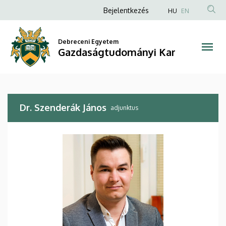
Dr.
Ugrás
Anonim
Bejelentkezés
HU
EN
a
Felhasználói
Szenderák
tartalomra
fiók
Debreceni Egyetem
János
Gazdaságtudományi Kar
menüje
|
Gazdaságtudományi
Dr. Szenderák János
Kar
adjunktus