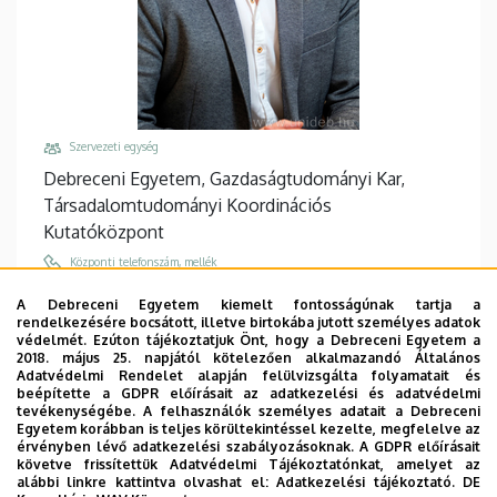
Szervezeti egység
Debreceni Egyetem, Gazdaságtudományi Kar,
Társadalomtudományi Koordinációs
Kutatóközpont
Központi telefonszám, mellék
+36 52 508 444
/
86969
A Debreceni Egyetem kiemelt fontosságúnak tartja a
rendelkezésére bocsátott, illetve birtokába jutott személyes adatok
Email
védelmét. Ezúton tájékoztatjuk Önt, hogy a Debreceni Egyetem a
szenderak.janos@econ.unideb.hu
2018. május 25. napjától kötelezően alkalmazandó Általános
Adatvédelmi Rendelet alapján felülvizsgálta folyamatait és
Cím
beépítette a GDPR előírásait az adatkezelési és adatvédelmi
tevékenységébe. A felhasználók személyes adatait a Debreceni
4032 Debrecen Böszörményi út 138
Egyetem korábban is teljes körültekintéssel kezelte, megfelelve az
érvényben lévő adatkezelési szabályozásoknak. A GDPR előírásait
Épület, emelet, ajtó
követve frissítettük Adatvédelmi Tájékoztatónkat, amelyet az
GTK Mag-Ház
, 3. emelet, 311
alábbi linkre kattintva olvashat el:
Adatkezelési tájékoztató.
DE