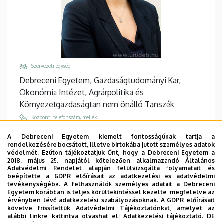
Szervezeti egység
Debreceni Egyetem, Gazdaságtudományi Kar,
Ökonómia Intézet, Agrárpolitika és
Környezetgazdaságtan nem önálló Tanszék
Központi telefonszám, mellék
+36 52 512 900
/
86947
/
88332
A Debreceni Egyetem kiemelt fontosságúnak tartja a
rendelkezésére bocsátott, illetve birtokába jutott személyes adatok
Email
védelmét. Ezúton tájékoztatjuk Önt, hogy a Debreceni Egyetem a
harazin.piroska@econ.unideb.hu
2018. május 25. napjától kötelezően alkalmazandó Általános
Adatvédelmi Rendelet alapján felülvizsgálta folyamatait és
Cím
beépítette a GDPR előírásait az adatkezelési és adatvédelmi
tevékenységébe. A felhasználók személyes adatait a Debreceni
4032 Debrecen Böszörményi út 138
Egyetem korábban is teljes körültekintéssel kezelte, megfelelve az
érvényben lévő adatkezelési szabályozásoknak. A GDPR előírásait
Épület, emelet, ajtó
követve frissítettük Adatvédelmi Tájékoztatónkat, amelyet az
"Q" épület GTK Táj- és Vidékfejlesztési Központ
,
alábbi linkre kattintva olvashat el:
Adatkezelési tájékoztató.
DE