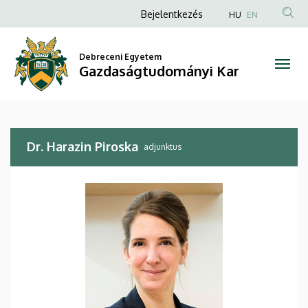
Dr.
Ugrás
Anonim
Bejelentkezés
HU
EN
a
Felhasználói
Harazin
tartalomra
fiók
Debreceni Egyetem
Piroska
Gazdaságtudományi Kar
menüje
|
Gazdaságtudományi
Dr. Harazin Piroska
Kar
adjunktus