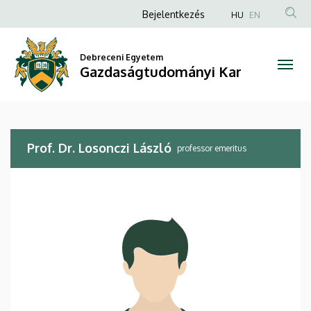
Prof.
Ugrás
Anonim
Bejelentkezés
HU
EN
a
Felhasználói
Dr.
tartalomra
fiók
Debreceni Egyetem
Losonczi
Gazdaságtudományi Kar
menüje
László
|
Prof. Dr. Losonczi László
Gazdaságtudományi
professor emeritus
Kar