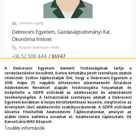
Szervezeti egység
Debreceni Egyetem, Gazdaságtudományi Kar,
Ökonómia Intézet
Központi telefonszám, mellék
+36 52 508 444
/
86947
Email
A Debreceni Egyetem kiemelt fontosságúnak tartja a
losonczi.laszlo@econ.unideb.hu
rendelkezésére bocsátott, illetve birtokába jutott személyes adatok
védelmét. Ezúton tájékoztatjuk Önt, hogy a Debreceni Egyetem a
Cím
2018. május 25. napjától kötelezően alkalmazandó Általános
Adatvédelmi Rendelet alapján felülvizsgálta folyamatait és
4032 Debrecen Böszörményi út 138
beépítette a GDPR előírásait az adatkezelési és adatvédelmi
tevékenységébe. A felhasználók személyes adatait a Debreceni
Épület, emelet, ajtó
Egyetem korábban is teljes körültekintéssel kezelte, megfelelve az
"Q" épület GTK Táj- és Vidékfejlesztési Központ
,
érvényben lévő adatkezelési szabályozásoknak. A GDPR előírásait
követve frissítettük Adatvédelmi Tájékoztatónkat, amelyet az
földszint, 15
alábbi linkre kattintva olvashat el:
Adatkezelési tájékoztató.
DE
Kancellária WAV Központ
Weboldalak
További információk
Tudóstér profil